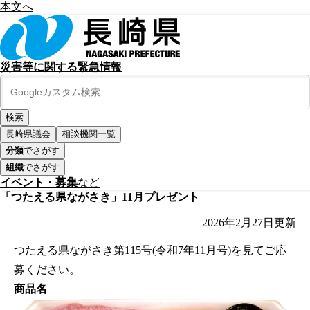
本文へ
災害等に関する緊急情報
長崎県議会
相談機関一覧
分類
でさがす
組織
でさがす
イベント・募集
など
「つたえる県ながさき」11月プレゼント
2026年2月27日
更新
つたえる県ながさき第115号(令和7年11月号)
を見てご応
募ください。
商品名