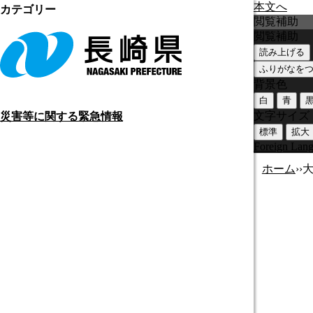
本文へ
カテゴリー
閲覧補助
閲覧補助
読み上げる
ふりがなを
背景色
白
青
文字サイズ
災害等に関する緊急情報
標準
拡大
Foreign Lan
ホーム
›
›