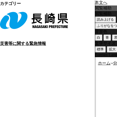
本文へ
カテゴリー
閲覧補助
閲覧補助
読み上げる
ふりがなを
背景色
白
青
文字サイズ
災害等に関する緊急情報
標準
拡大
Foreign Lan
ホーム
›
›