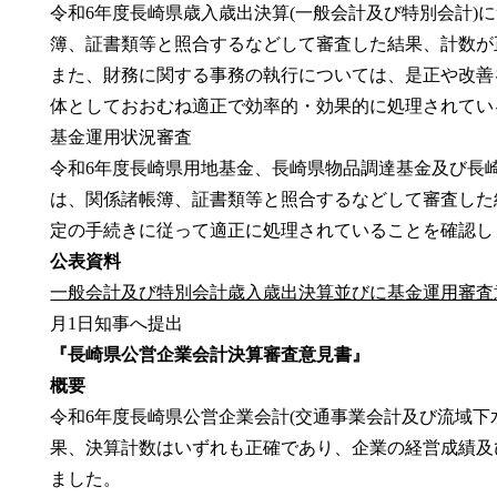
令和6年度長崎県歳入歳出決算(一般会計及び特別会計)
簿、証書類等と照合するなどして審査した結果、計数が
また、財務に関する事務の執行については、是正や改善
体としておおむね適正で効率的・効果的に処理されてい
基金運用状況審査
令和6年度長崎県用地基金、長崎県物品調達基金及び長
は、関係諸帳簿、証書類等と照合するなどして審査した
定の手続きに従って適正に処理されていることを確認し
公表資料
一般会計及び特別会計歳入歳出決算並びに基金運用審査意見
月1日知事へ提出
『長崎県公営企業会計決算審査意見書』
概要
令和6年度長崎県公営企業会計(交通事業会計及び流域下
果、決算計数はいずれも正確であり、企業の経営成績及
ました。