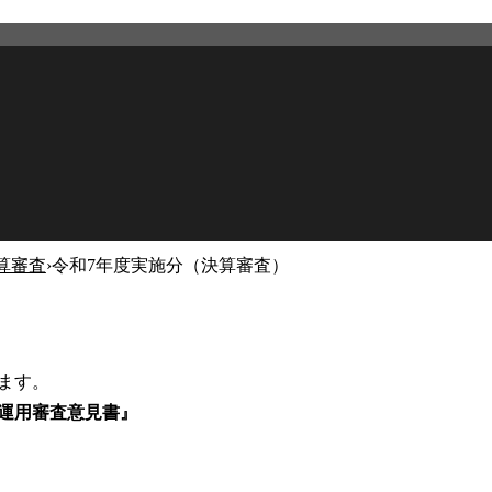
算審査
›
令和7年度実施分（決算審査）
2026年2月27日
更新
ます。
運用審査意見書』