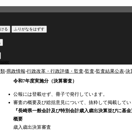
つける
ふりがなをはずす
黒
guage
分類
›
県政情報
›
行政改革・行政評価・監査
›
監査
›
監査結果公表
›
決
令和7年度実施分（決算審査）
公報には登載せず、冊子で発行しています。
審査の概要及び総括意見について、抜粋して掲載してい
『長崎県一般会計及び特別会計歳入歳出決算並びに基金
概要
歳入歳出決算審査