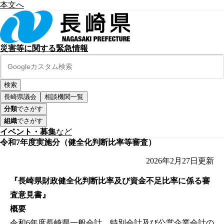
本文へ
災害等に関する緊急情報
長崎県議会
相談機関一覧
分類
でさがす
組織
でさがす
イベント・募集
など
令和7年度実施分（健全化判断比率等審査）
2026年2月27日
更新
『長崎県財政健全化判断比率及び資金不足比率に係る審
査意見書』
概要
令和6年度長崎県一般会計、特別会計及び公営企業会計の