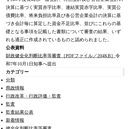
決算に基づく実質赤字比率、連結実質赤字比率、実質公
債費比率、将来負担比率及び各公営企業会計の決算に基
づき会計毎に算定した資金不足比率、並びにこれらの基
礎となる事項を記載した書類について審査の結果、いず
れも適正に作成されているものと認められました。
公表資料
財政健全化判断比率等審査［PDFファイル／204KB］
令
和7年10月1日知事へ提出
カテゴリー
分類
県政情報
行政改革・行政評価・監査
監査
監査結果公表
新着情報
健全化判断比率等審査