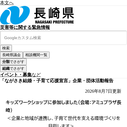
本文へ
災害等に関する緊急情報
長崎県議会
相談機関一覧
分類
でさがす
組織
でさがす
イベント・募集
など
「ながさき結婚・子育て応援宣言」企業・団体活動報告
2026年8月7日
更新
キッズワークショップに参加しました（会場：アミュプラザ長
崎）
＜企業と地域が連携し、子育て世代を支える環境づくりを
目指します＞