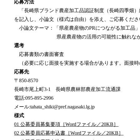
応募方法
「長崎県ブランド農産加工品認証制度（長崎四季畑）
を記入し、小論文（様式は自由）を添え、ご応募くださ
小論文テーマ：「県産農産物のPRにつながる加工品」
県産農産物の活用の可能性に触れながら、8
選考
応募書類の書面審査
（必要に応じ面接を実施する場合があります。面接時
応募先
〒850-8570
長崎市尾上町3-1 長崎県農林部農産加工流通課
電話:095-895-2996
メール:tahata_shiki@pref.nagasaki.lg.jp
様式
01 公募委員募集要項［Wordファイル／20KB］
02 公募委員応募申込書［Wordファイル／20KB］