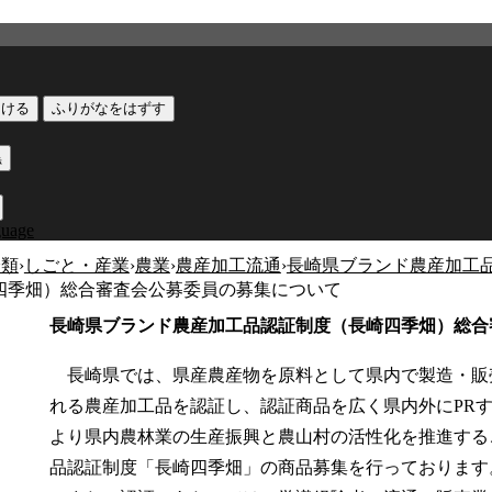
つける
ふりがなをはずす
黒
guage
分類
›
しごと・産業
›
農業
›
農産加工流通
›
長崎県ブランド農産加工
四季畑）総合審査会公募委員の募集について
長崎県ブランド農産加工品認証制度（長崎四季畑）総合
長崎県では、県産農産物を原料として県内で製造・販
れる農産加工品を認証し、認証商品を広く県内外にPR
より県内農林業の生産振興と農山村の活性化を推進する
品認証制度「長崎四季畑」の商品募集を行っております