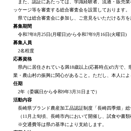
また、認証にあたっては、学識経験者、流通・販売業
ッケージ等を審査する総合審査会を設置しております。
県では総合審査会に参加し、ご意見をいただける方を
募集期間
令和7年8月25日(月曜日)から令和7年9月16日(火曜日)
募集人員
2名程度
応募資格
県内に居住されている満18歳以上(応募時点)の方で
業・農山村の振興に関心があること。ただし、本人によ
任期
2年（委嘱日から令和9年3月31日まで）
活動内容
長崎県ブランド農産加工品認証制度「長崎四季畑」総
（11月上旬頃、長崎市内において開催し、試食や書類
※交通費等は県の基準により支給します。