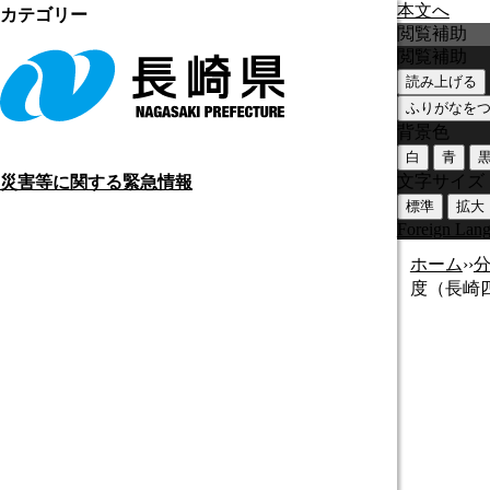
本文へ
カテゴリー
閲覧補助
閲覧補助
読み上げる
ふりがなを
背景色
白
青
文字サイズ
災害等に関する緊急情報
標準
拡大
Foreign Lan
ホーム
›
›
度（長崎