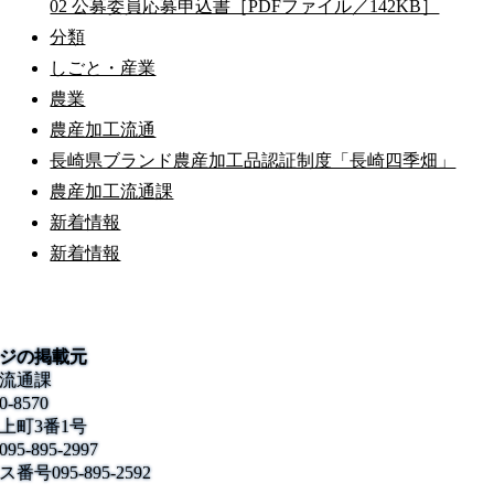
02 公募委員応募申込書［PDFファイル／142KB］
分類
しごと・産業
農業
農産加工流通
長崎県ブランド農産加工品認証制度「長崎四季畑」
農産加工流通課
新着情報
新着情報
ジの掲載元
流通課
0-8570
上町3番1号
095-895-2997
ス番号
095-895-2592
公式SNS