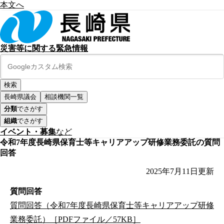
本文へ
災害等に関する緊急情報
長崎県議会
相談機関一覧
分類
でさがす
組織
でさがす
イベント・募集
など
令和7年度長崎県保育士等キャリアアップ研修業務委託の質問
回答
2025年7月11日
更新
質問回答
質問回答（令和7年度長崎県保育士等キャリアアップ研修
業務委託）［PDFファイル／57KB］