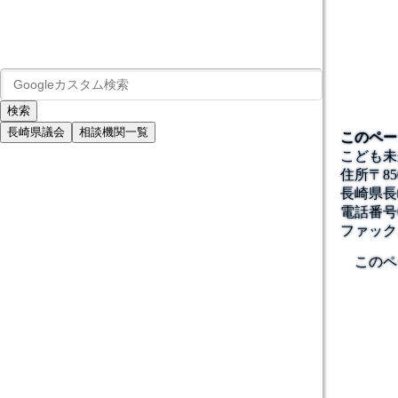
長崎県議会
相談機関一覧
このペー
こども未
住所
〒85
長崎県長
電話番号
ファック
このペ