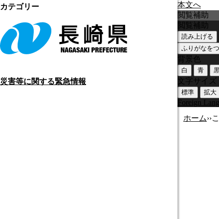
本文へ
カテゴリー
閲覧補助
閲覧補助
読み上げる
ふりがなを
背景色
白
青
文字サイズ
災害等に関する緊急情報
標準
拡大
Foreign Lan
ホーム
›
›