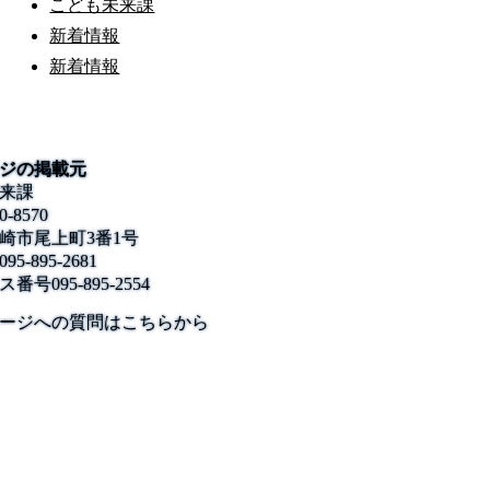
こども未来課
新着情報
新着情報
ジの掲載元
来課
0-8570
崎市尾上町3番1号
095-895-2681
ス番号
095-895-2554
公式SNS
このサイトについて
県庁案内
アンケート
ージへの質問はこちらから
長崎県庁
〒850-8570 長崎市尾上町3-1
電話 095-824-1111（代表）
法人番号 4000020420000
© 2026 Nagasaki Prefectural. All Rights Reserved.