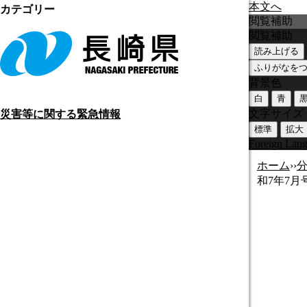
本文へ
カテゴリー
閲覧補助
閲覧補助
読み上げる
ふりがなを
背景色
白
青
文字サイズ
災害等に関する緊急情報
標準
拡大
Foreign Lan
ホーム
›
›
和7年7月