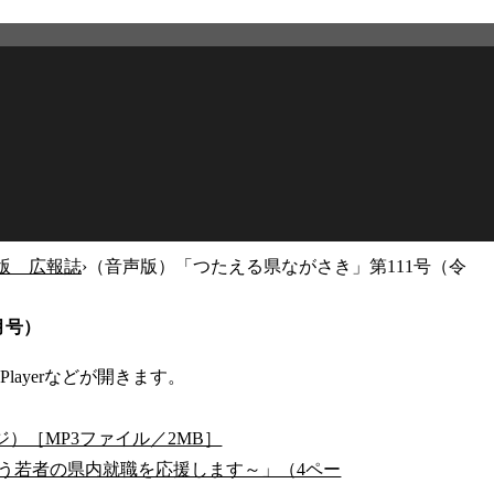
版 広報誌
›
（音声版）「つたえる県ながさき」第111号（令
2026年2月27日
更新
月号）
Playerなどが開きます。
ジ）［MP3ファイル／2MB］
う若者の県内就職を応援します～」（4ペー