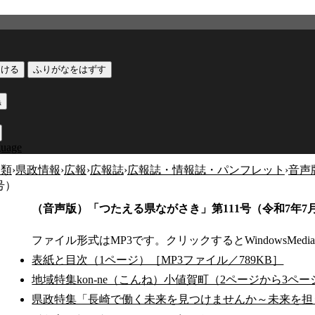
つける
ふりがなをはずす
黒
guage
分類
›
県政情報
›
広報
›
広報誌
›
広報誌・情報誌・パンフレット
›
音声
号）
（音声版）「つたえる県ながさき」第111号（令和7年7
ファイル形式はMP3です。クリックするとWindowsMedia
表紙と目次（1ページ）［MP3ファイル／789KB］
地域特集kon-ne（こんね）小値賀町（2ページから3ペー
県政特集「長崎で働く未来を見つけませんか～未来を担