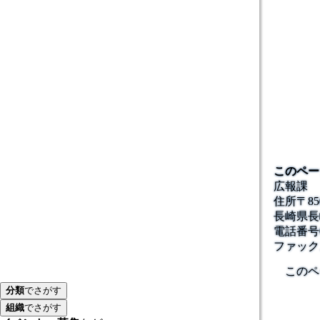
このペー
広報課
住所
〒85
長崎県長
電話番号
ファック
このペ
分類
でさがす
組織
でさがす