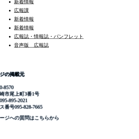
新着情報
広報課
新着情報
新着情報
広報誌・情報誌・パンフレット
音声版 広報誌
ジの掲載元
0-8570
崎市尾上町3番1号
095-895-2021
ス番号
095-828-7665
公式SNS
このサイトについて
県庁案内
アンケート
ージへの質問はこちらから
長崎県庁
〒850-8570 長崎市尾上町3-1
電話 095-824-1111（代表）
法人番号 4000020420000