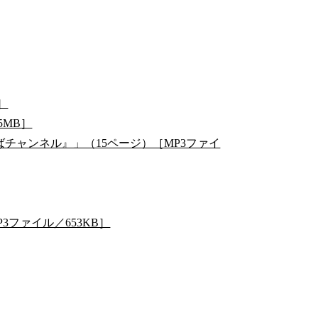
］
5MB］
ばチャンネル』」（15ページ）［MP3ファイ
3ファイル／653KB］