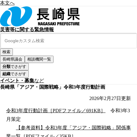
本文へ
災害等に関する緊急情報
長崎県議会
相談機関一覧
分類
でさがす
組織
でさがす
イベント・募集
など
長崎県「アジア・国際戦略」令和3年度行動計画
2026年2月27日
更新
令和3年度行動計画［PDFファイル／691KB］
令和3年3
月策定
【参考資料】令和3年度「アジア・国際戦略」関係事
業一覧［PDFファイル／35KB］