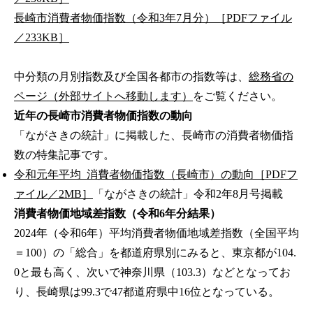
長崎市消費者物価指数（令和3年7月分）［PDFファイル
／233KB］
中分類の月別指数及び全国各都市の指数等は、
総務省の
ページ（外部サイトへ移動します）
をご覧ください。
近年の長崎市消費者物価指数の動向
「ながさきの統計」に掲載した、長崎市の消費者物価指
数の特集記事です。
令和元年平均_消費者物価指数（長崎市）の動向［PDFフ
ァイル／2MB］
「ながさきの統計」令和2年8月号掲載
消費者物価地域差指数（令和6年分結果）
2024年（令和6年）平均消費者物価地域差指数（全国平均
＝100）の「総合」を都道府県別にみると、東京都が104.
0と最も高く、次いで神奈川県（103.3）などとなってお
り、長崎県は99.3で47都道府県中16位となっている。