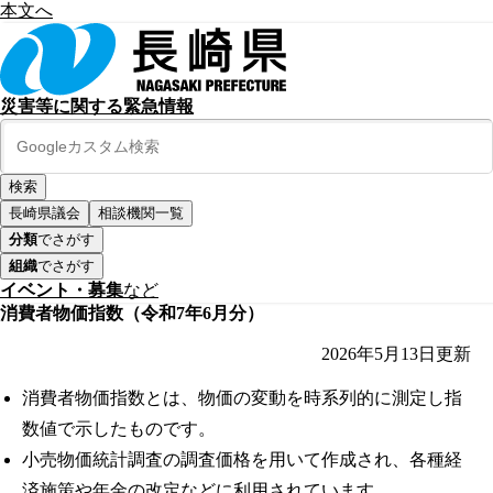
本文へ
災害等に関する緊急情報
長崎県議会
相談機関一覧
分類
でさがす
組織
でさがす
イベント・募集
など
消費者物価指数（令和7年6月分）
2026年5月13日
更新
消費者物価指数とは、物価の変動を時系列的に測定し指
数値で示したものです。
小売物価統計調査の調査価格を用いて作成され、各種経
済施策や年金の改定などに利用されています。