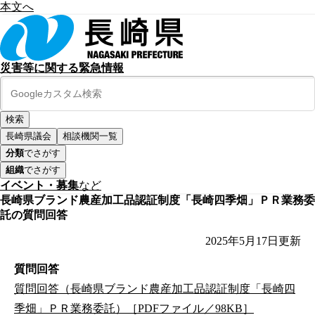
本文へ
災害等に関する緊急情報
長崎県議会
相談機関一覧
分類
でさがす
組織
でさがす
イベント・募集
など
長崎県ブランド農産加工品認証制度「長崎四季畑」ＰＲ業務委
託の質問回答
2025年5月17日
更新
質問回答
質問回答（長崎県ブランド農産加工品認証制度「長崎四
季畑」ＰＲ業務委託）［PDFファイル／98KB］