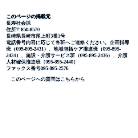
このページの掲載元
長寿社会課
住所
〒850-8570
長崎県長崎市尾上町3番1号
電話番号
内容に応じて各班へご連絡ください。企画指導
班（095-895-2431）、地域包括ケア推進班（095-895-
2434）、施設・介護サービス班（095-895-2436）、介護
人材確保推進班（095-895-2440）
ファックス番号
095-895-2576
このページへの質問はこちらから
公式SNS
このサイトについて
県庁案内
アンケート
長崎県庁
〒850-8570 長崎市尾上町3-1
電話 095-824-1111（代表）
法人番号 4000020420000
© 2026 Nagasaki Prefectural. All Rights Reserved.