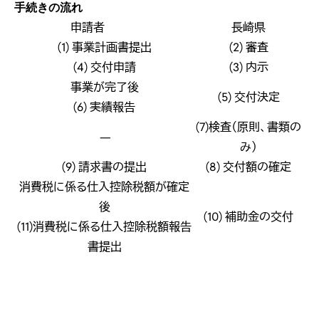
手続きの流れ
申請者
長崎県
(1) 事業計画書提出
(2) 審査
(4) 交付申請
(3) 内示
事業が完了後
(5) 交付決定
(6) 実績報告
(7)検査（原則、書類の
―
み）
(9) 請求書の提出
(8) 交付額の確定
消費税に係る仕入控除税額が確定
後
(10) 補助金の交付
(11)消費税に係る仕入控除税額報告
書提出