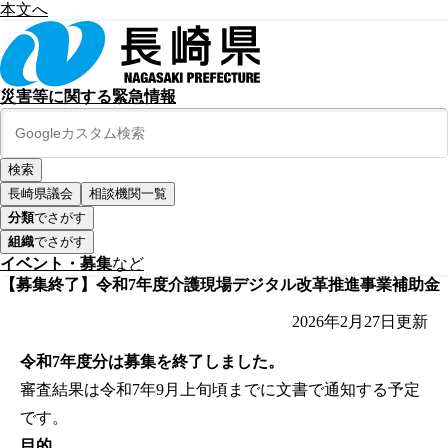
本文へ
災害等に関する緊急情報
長崎県議会
相談機関一覧
分類
でさがす
組織
でさがす
イベント・募集
など
【募集終了】令和7年度介護現場デジタル改革推進事業補助金
2026年2月27日
更新
令和7年度分は募集を終了しました。
審査結果は令和7年9月上旬頃までに文書で通知する予定
です。
目的