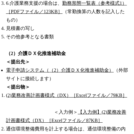
6.介護業務支援の場合は、
勤務形態一覧表（参考様式1）
［PDFファイル／123KB］
（常勤換算の人数を記入した
もの）
見積書の写し
その他参考となる書類
（2）介護ＤＸ化推進補助金
＜提出先＞
電子申請システム（（2）介護ＤＸ化推進補助金）
（外部
サイトに接続します）
＜提出物＞
(2)業務改善計画書様式（DX）［Excelファイル／79KB］
＜入力例＞
【入力例】(2)業務改善
計画書様式（DX）［Excelファイル／87KB］
通信環境整備費用を計上する場合は、通信環境整備の内