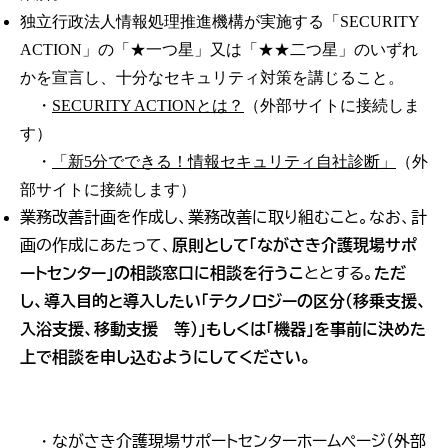
独立行政法人情報処理推進機構が実施する「SECURITY
ACTION」の「★一つ星」又は「★★二つ星」のいずれ
かを宣言し、十分なセキュリティ対策を講じること。
・
SECURITY ACTIONとは？
（外部サイトに接続しま
す）
・
「新5分でできる！情報セキュリティ自社診断」
（外
部サイトに接続します）
業務改善計画を作成し、業務改善に取り組むこと。なお、計
画の作成にあたって、
原則として「ながさき介護現場サポ
ートセンター」の相談窓口に相談を行うこ
ととする。
ただ
し、導入目的と導入したい「テクノロジーの区分（移乗支援、
入浴支援、移動支援 等）」もしくは「機器」を事前に決めた
上で相談を申し込むようにしてください。
ながさき介護現場サポートセンターホームページ
（外部
・