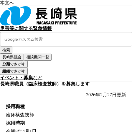
本文へ
災害等に関する緊急情報
長崎県議会
相談機関一覧
分類
でさがす
組織
でさがす
イベント・募集
など
長崎県職員（臨床検査技師）を募集します
2026年2月27日
更新
採用職種
臨床検査技師
採用時期
令和8年4月1日