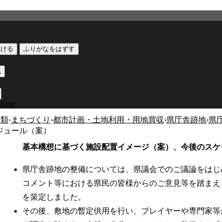
つける
ふりがなをはずす
黒
guage
分類
›
まちづくり
›
都市計画・土地利用・用地買収
›
県庁舎跡地
›
県
ジュール（案）
基本構想に基づく施設配置イメージ（案）、今後のスケ
県庁舎跡地の整備については、県議会でのご議論をはじ
コメント等における県民の皆様からのご意見等を踏まえ
を策定しました。
その後、敷地の暫定供用を行い、プレイヤーや専門家等