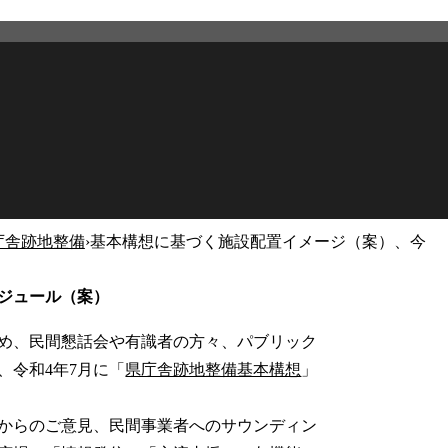
庁舎跡地整備
›
基本構想に基づく施設配置イメージ（案）、今
2026年2月27日
更新
ジュール（案）
め、民間懇話会や有識者の方々、パブリック
、令和4年7月に「
県庁舎跡地整備基本構想
」
からのご意見、民間事業者へのサウンディン