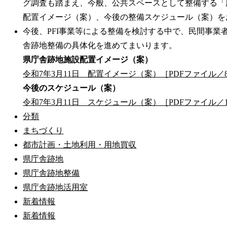
グ調査も踏まえ、今般、公共スペースとして整備する「
配置イメージ（案）、今後の整備スケジュール（案）を
今後、PFI事業等による整備を検討する中で、民間事業
舎跡地整備の具体化を進めてまいります。
県庁舎跡地施設配置イメージ（案）
令和7年3月11日 配置イメージ（案）［PDFファイル／8
今後のスケジュール（案）
令和7年3月11日 スケジュール（案）［PDFファイル／1
分類
まちづくり
都市計画・土地利用・用地買収
県庁舎跡地
県庁舎跡地整備
県庁舎跡地活用室
新着情報
新着情報