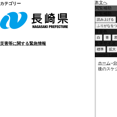
本文へ
カテゴリー
閲覧補助
閲覧補助
読み上げる
ふりがなを
背景色
白
青
文字サイズ
災害等に関する緊急情報
標準
拡大
Foreign Lan
ホーム
›
›
後のスケ