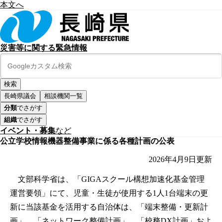
本文へ
災害等に関する緊急情報
長崎県議会
相談機関一覧
分類
でさがす
組織
でさがす
イベント・募集
など
公立学校情報機器整備事業に係る各種計画の公表
2026年4月9日
更新
文部科学省は、「GIGAスクール構想加速化基金管理
運営要領」にて、児童・生徒が使用する1人1台端末の更
新に当該基金を活用する自治体は、「端末整備・更新計
画」、「ネットワーク整備計画」、「校務DX計画」およ