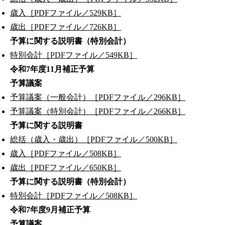
歳入［PDFファイル／529KB］
歳出［PDFファイル／726KB］
予算に関する説明書（特別会計）
特別会計［PDFファイル／549KB］
令和7年度11月補正予算
予算議案
予算議案（一般会計）［PDFファイル／296KB］
予算議案（特別会計）［PDFファイル／266KB］
予算に関する説明書
総括（歳入・歳出）［PDFファイル／500KB］
歳入［PDFファイル／508KB］
歳出［PDFファイル／650KB］
予算に関する説明書（特別会計）
特別会計［PDFファイル／508KB］
令和7年度9月補正予算
予算議案