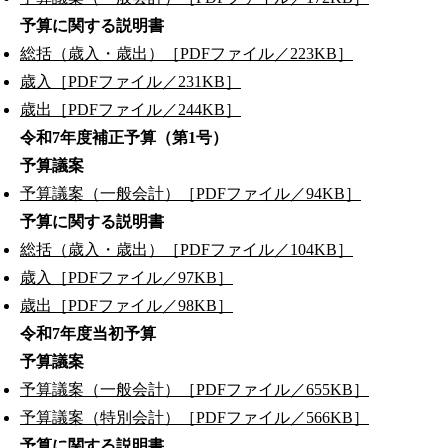
予算に関する説明書
総括（歳入・歳出）［PDFファイル／223KB］
歳入［PDFファイル／231KB］
歳出［PDFファイル／244KB］
令和7年度補正予算（第1号）
予算議案
予算議案（一般会計）［PDFファイル／94KB］
予算に関する説明書
総括（歳入・歳出）［PDFファイル／104KB］
歳入［PDFファイル／97KB］
歳出［PDFファイル／98KB］
令和7年度当初予算
予算議案
予算議案（一般会計）［PDFファイル／655KB］
予算議案（特別会計）［PDFファイル／566KB］
予算に関する説明書