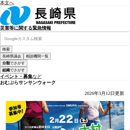
本文へ
災害等に関する緊急情報
長崎県議会
相談機関一覧
分類
でさがす
組織
でさがす
イベント・募集
など
おむぶらサンサンウォーク
2026年3月12日
更新