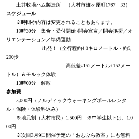
土井牧場ハム製造所 （大村市雄ヶ原町1767－33）
スケジュール
※時間や内容は変更されることもあります。
10時30分 集合・受付開始 /開会宣言／開会挨拶／オ
リエンテーション／準備運動
出発！（全行程約4.0キロメートル・約5,
200歩
高低差↓152メートル↑152メー
トル）＆モルック体験
13時00分 解散
参加費
3,000円（ノルディックウォーキングポールレンタ
ル・保険・体験料込み）
※地元割（大村市民）1,500円 ※中学生以下は、1,0
00円
※次回3月9日開催予定の「おむぶら教室」にも無料