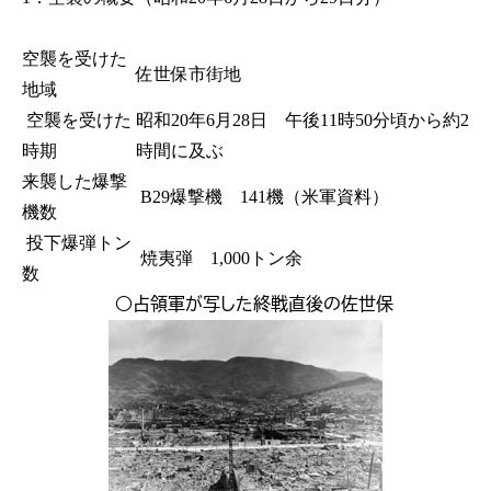
空襲を受けた
佐世保市街地
地域
空襲を受けた
昭和20年6月28日 午後11時50分頃から約2
時期
時間に及ぶ
来襲した爆撃
B29爆撃機 141機（米軍資料）
機数
投下爆弾トン
焼夷弾 1,000トン余
数
○占領軍が写した終戦直後の佐世保