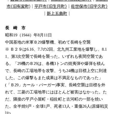
市（旧有家町)
｜
平戸市（旧生月町）
｜
佐世保市（旧宇久町）
｜
新上五島町
｜
長 崎 市
昭和19（1944）年8月11日
中国基地の米軍Ｂ29爆撃機、初めて長崎を空襲
※ Ｂ２９は6.16、7.7の2回、北九州工業地を爆撃し、8.1
1、第3次空襲で長崎を襲った。いずれも夜間空襲であ
る。「29機のＢ29は、各機3トンの焼夷弾や爆弾を積ん
で、長崎の工場地帯を攻撃、うち24機は目標上空に到達
した。この爆撃もまた成果は不満足なものであった」
(「Ｂ29」カール・バーガー)事実、長崎空襲は目標を外
れて、三菱の工場地帯にはほとんど被害はなかった。た
だ、隣接の平戸小屋町・稲佐町と古河町の一部を焼い
た。全半焼9戸・全壊1戸、死者13人・重傷26人(原爆戦災
誌)