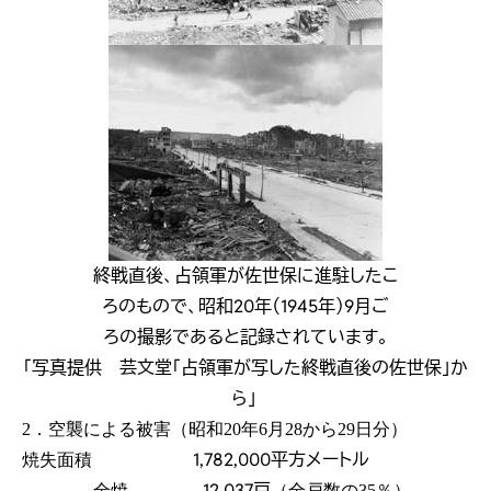
終戦直後、占領軍が佐世保に進駐したこ
ろのもので、昭和20年（1945年）9月ご
ろの撮影であると記録されています。
「写真提供 芸文堂「占領軍が写した終戦直後の佐世保」か
ら」
2．空襲による被害（昭和20年6月28から29日分）
1,782,000平方メートル
焼失面積
12,037戸
全焼
（全戸数の35％）