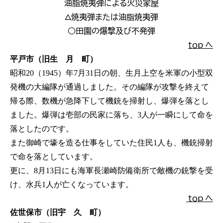
油脂焼夷弾による火災家屋
△焼夷弾または油脂焼夷弾
○田園の爆撃及び不発弾
ｔｏｐ へ
平戸市（旧生 月 町）
昭和20（1945）年7月31日の朝、生月上空を米軍の小型双
発機の大編隊が通過しました。その編隊が攻撃を終えて
帰る際、数機が急降下して機銃を掃射し、爆弾を落とし
ました。爆弾は壱部の民家に落ち、3人が一瞬にして命を
落としたのです。
また御崎で壕を造る仕事をしていた住民1人も、機銃掃射
で命を落としています。
更に、8月13日にも海軍長瀬崎防備衛所で敵機の銃撃を受
け、水兵1人が亡くなっています。
ｔｏｐ へ
佐世保市（旧宇 久 町）