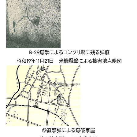
B-29爆撃によるコンクリ塀に残る弾痕
昭和19年11月21日 米機爆撃による被害地点略図
◎直撃弾による爆破家屋