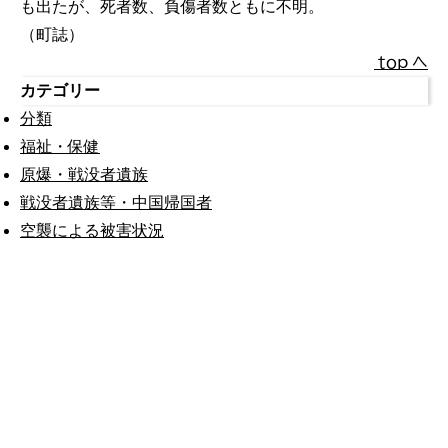
も出たが、死者数、負傷者数ともに不明。
（町誌）
ｔｏｐ へ
カテゴリー
分類
福祉・保健
原爆・戦没者遺族
戦没者遺族等・中国帰国者
空襲による被害状況
公式SNS
このサイトについて
県庁案内
アンケート
長崎県庁