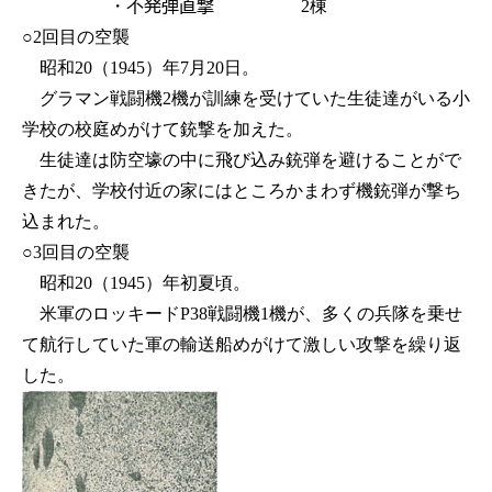
・不発弾直撃
2棟
○2回目の空襲
昭和20（1945）年7月20日。
グラマン戦闘機2機が訓練を受けていた生徒達がいる小
学校の校庭めがけて銃撃を加えた。
生徒達は防空壕の中に飛び込み銃弾を避けることがで
きたが、学校付近の家にはところかまわず機銃弾が撃ち
込まれた。
○3回目の空襲
昭和20（1945）年初夏頃。
米軍のロッキードP38戦闘機1機が、多くの兵隊を乗せ
て航行していた軍の輸送船めがけて激しい攻撃を繰り返
した。