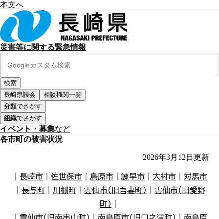
本文へ
災害等に関する緊急情報
長崎県議会
相談機関一覧
分類
でさがす
組織
でさがす
イベント・募集
など
各市町の被害状況
2026年3月12日
更新
｜
長崎市
｜
佐世保市
｜
島原市
｜
諫早市
｜
大村市
｜
対馬市
｜
長与町
｜
川棚町
｜
雲仙市（旧吾妻町）
｜
雲仙市（旧愛野
町）
｜
｜
雲仙市（旧南串山町）
｜
南島原市（旧口之津町）
｜
南島原