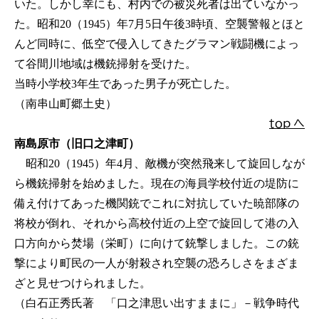
いた。しかし幸にも、村内での被災死者は出ていなかっ
た。昭和20（1945）年7月5日午後3時頃、空襲警報とほと
んど同時に、低空で侵入してきたグラマン戦闘機によっ
て谷間川地域は機銃掃射を受けた。
当時小学校3年生であった男子が死亡した。
（南串山町郷土史）
ｔｏｐ へ
南島原市（旧口之津町）
昭和20（1945）年4月、敵機が突然飛来して旋回しなが
ら機銃掃射を始めました。現在の海員学校付近の堤防に
備え付けてあった機関銃でこれに対抗していた暁部隊の
将校が倒れ、それから高校付近の上空で旋回して港の入
口方向から焚場（栄町）に向けて銃撃しました。この銃
撃により町民の一人が射殺され空襲の恐ろしさをまざま
ざと見せつけられました。
（白石正秀氏著 「口之津思い出すままに」－戦争時代