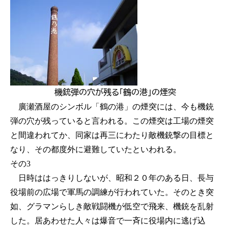
機銃弾の穴が残る「鶴の港」の煙突
廣瀬酒屋のシンボル「鶴の港」の煙突には、今も機銃
弾の穴が残っていると言われる。この煙突は工場の煙突
と間違われてか、同家は再三にわたり敵機銃撃の目標と
なり、その都度外に避難していたといわれる。
その3
日時ははっきりしないが、昭和２０年のある日、長与
役場前の広場で軍馬の調練が行われていた。そのとき突
如、グラマンらしき敵戦闘機が低空で飛来、機銃を乱射
した。居あわせた人々は爆音で一斉に役場内に逃げ込