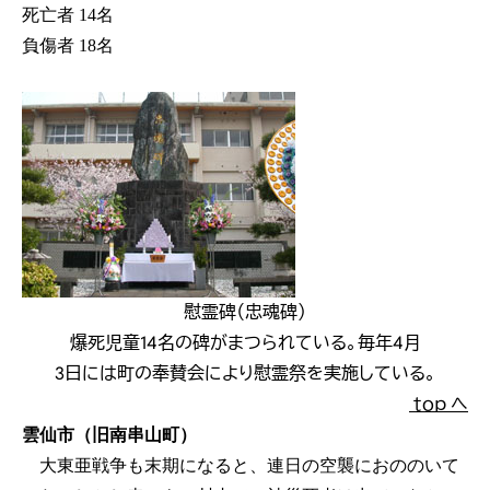
死亡者 14名
負傷者 18名
慰霊碑（忠魂碑）
爆死児童14名の碑がまつられている。毎年4月
3日には町の奉賛会により慰霊祭を実施している。
ｔｏｐ へ
雲仙市（旧南串山町）
大東亜戦争も末期になると、連日の空襲におののいて