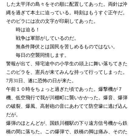
した太平洋の島々をその順に配置してあった。両針は沖
縄を過ぎて本土に迫っている。時刻はもうすぐ正午だ。
そのビラには次の文字が印刷してあった。
時は迫る！
戦争は軍部がしているのだ。
無条件降伏とは国民を苦しめるものではない。
毎日の空襲同情します。
警報が出て、帰宅途中の小学生の頭上に舞い落ちてきた
このビラを、憲兵が来てみんな持って行ってしまった。
7月31日、遂に恐怖の日が来た。
午前１０時をちょっと過ぎた頃であった。爆撃機が７
機、低空飛行で我が川棚町に襲いかかった。爆音、爆弾
の破裂、爆風、高射砲の音にあわてて防空壕に逃げ込ん
だが。
爆弾のほとんどが、国鉄川棚駅の下り遠方信号機から鉄
橋の間に落ちた。この爆弾で、鉄橋の脚は痛み、そのた