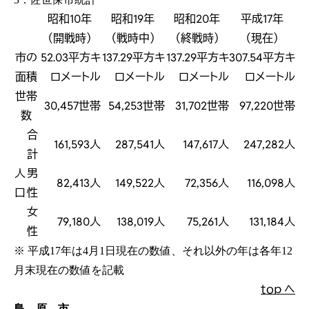
昭和10年
昭和19年
昭和20年
平成17年
（開戦時）
（戦時中）
（終戦時）
（現在）
市の
52.03平方キ
137.29平方キ
137.29平方キ
307.54平方キ
面積
ロメートル
ロメートル
ロメートル
ロメートル
世帯
30,457世帯
54,253世帯
31,702世帯
97,220世帯
数
合
161,593人
287,541人
147,617人
247,282人
計
人
男
82,413人
149,522人
72,356人
116,098人
口
性
女
79,180人
138,019人
75,261人
131,184人
性
※ 平成17年は4月1日現在の数値、それ以外の年は各年12
月末現在の数値を記載
ｔｏｐ へ
島 原 市