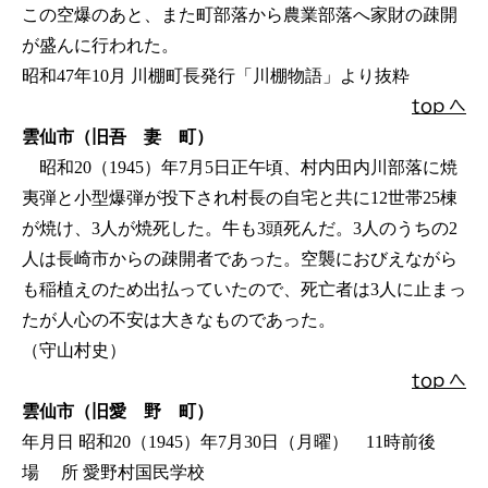
この空爆のあと、また町部落から農業部落へ家財の疎開
が盛んに行われた。
昭和47年10月 川棚町長発行「川棚物語」より抜粋
ｔｏｐ へ
雲仙市（旧吾 妻 町）
昭和20（1945）年7月5日正午頃、村内田内川部落に焼
夷弾と小型爆弾が投下され村長の自宅と共に12世帯25棟
が焼け、3人が焼死した。牛も3頭死んだ。3人のうちの2
人は長崎市からの疎開者であった。空襲におびえながら
も稲植えのため出払っていたので、死亡者は3人に止まっ
たが人心の不安は大きなものであった。
（守山村史）
ｔｏｐ へ
雲仙市（旧愛 野 町）
年月日 昭和20（1945）年7月30日（月曜） 11時前後
場 所 愛野村国民学校