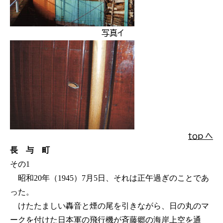
写真イ
ｔｏｐ へ
長 与 町
その1
昭和20年（1945）7月5日、それは正午過ぎのことであ
った。
けたたましい轟音と煙の尾を引きながら、日の丸のマ
ークを付けた日本軍の飛行機が斉藤郷の海岸上空を通