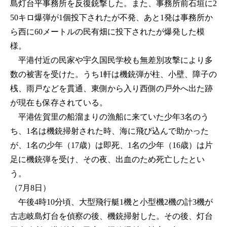
島灯台平事務所を反復銃撃した。また、事務所前石垣に2
50キロ爆弾が1個投下されたが不発、あと1発は事務所か
ら西に60メートルの民有畑に投下されたが爆発した模
様。
平港付近の民家や宇久国民学校も無差別攻撃により多
数の被害を受けた。うち1軒は機銃弾が柱、小壁、障子の
桟、雨戸などを貫通、東側から入り西側の戸外へ出た跡
が現在も保存されている。
平港佐賀里の船溜まりの漁船に来ていた少年3名のう
ち、1名は機銃掃射された時、海に飛び込んで助かった
が、1名の少年（17歳）は即死、1名の少年（16歳）は片
足に機銃弾を受け、その夜、出血のため死亡したとい
う。
（7月8日）
午後4時10分頃、大型飛行艇1機と小型機2機の計3機が
古志岐島灯台を偵察の後、機銃掃射した。その後、灯台