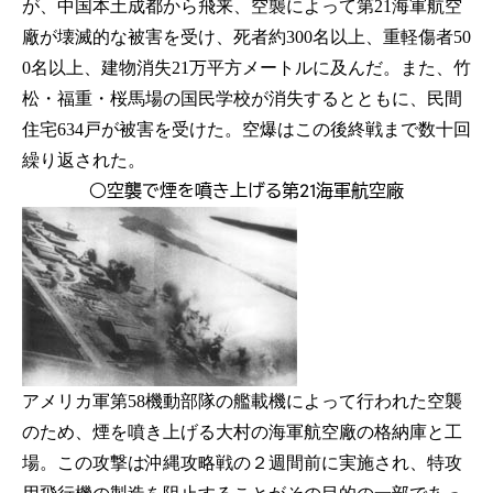
が、中国本土成都から飛来、空襲によって第21海軍航空
廠が壊滅的な被害を受け、死者約300名以上、重軽傷者50
0名以上、建物消失21万平方メートルに及んだ。また、竹
松・福重・桜馬場の国民学校が消失するとともに、民間
住宅634戸が被害を受けた。空爆はこの後終戦まで数十回
繰り返された。
○空襲で煙を噴き上げる第21海軍航空廠
アメリカ軍第58機動部隊の艦載機によって行われた空襲
のため、煙を噴き上げる大村の海軍航空廠の格納庫と工
場。この攻撃は沖縄攻略戦の２週間前に実施され、特攻