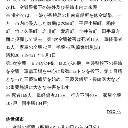
かれ、空襲警報下の港外及び長崎市内に来襲
※ 港外では、一波が香焼島の川南造船所を低空爆撃。一
方、市内に侵入した敵機は木鉢町、平戸小屋町、稲佐
町、竹ノ久保町、岩川町、愛宕町、土井首町、田手原方
面に投弾して退去、第4次空襲被害は死者11人、重軽傷者
35人、家屋の全壊72戸、半壊76戸(原爆戦災誌)
昭和20（1945）年8月1日
第5次空襲 Ｂ24が24機、Ｂ25が26機、空襲警報下の長崎
を空襲、軍需工場を中心に爆弾112トンを投下。第１目標
となった三菱造船所を始め、三菱製鋼所・長崎医大など
の重要施設に大きな被害を出す
※ 死者169人、重軽傷者215人、行方不明40人、家屋全壊
107戸、同半壊134戸)
ｔｏｐ へ
佐世保市
1．空襲の概要（昭和20年6月28日から29日分）