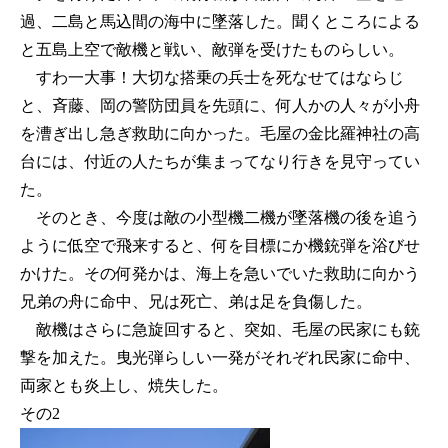
過、二島と馬込間の海中に墜落した。聞くところによる
と五島上空で敵機と戦い、敵弾を受けたものらしい。
すわ一大事！大切な搭乗の兵士を死なせてはならじ
と、斉藤、岡の警防団員を先頭に、何人かの人々が小舟
を漕ぎ出し急ぎ救助に向かった。毛屋の金比羅神社の高
台には、付近の人たちが集まってなり行きを見守ってい
た。
そのとき、今度は敵の小型機二機が墜落機の後を追う
ように低空で飛来すると、何を目標にか機銃弾を浴びせ
かけた。その何発かは、海上を急いでいた救助に向かう
兄弟の舟に命中、兄は死亡、弟は足を負傷した。
敵機はさらに急旋回すると、突如、毛屋の民家にも銃
撃を加えた。曳光弾らしい一発がそれぞれ民家に命中、
両家とも炎上し、焼失した。
その2