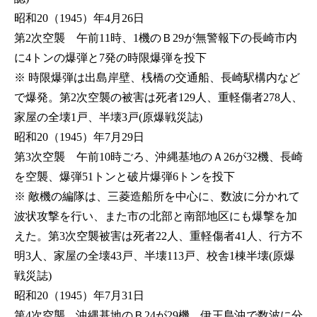
昭和20（1945）年4月26日
第2次空襲 午前11時、1機のＢ29が無警報下の長崎市内
に4トンの爆弾と7発の時限爆弾を投下
※ 時限爆弾は出島岸壁、桟橋の交通船、長崎駅構内など
で爆発。第2次空襲の被害は死者129人、重軽傷者278人、
家屋の全壊1戸、半壊3戸(原爆戦災誌)
昭和20（1945）年7月29日
第3次空襲 午前10時ごろ、沖縄基地のＡ26が32機、長崎
を空襲、爆弾51トンと破片爆弾6トンを投下
※ 敵機の編隊は、三菱造船所を中心に、数波に分かれて
波状攻撃を行い、また市の北部と南部地区にも爆撃を加
えた。第3次空襲被害は死者22人、重軽傷者41人、行方不
明3人、家屋の全壊43戸、半壊113戸、校舎1棟半壊(原爆
戦災誌)
昭和20（1945）年7月31日
第4次空襲 沖縄基地のＢ24が29機、伊王島沖で数波に分