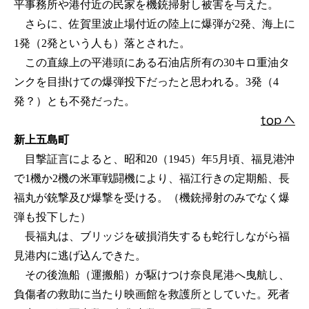
平事務所や港付近の民家を機銃掃射し被害を与えた。
さらに、佐賀里波止場付近の陸上に爆弾が2発、海上に
1発（2発という人も）落とされた。
この直線上の平港頭にある石油店所有の30キロ重油タ
ンクを目掛けての爆弾投下だったと思われる。3発（4
発？）とも不発だった。
ｔｏｐ へ
新上五島町
目撃証言によると、昭和20（1945）年5月頃、福見港沖
で1機か2機の米軍戦闘機により、福江行きの定期船、長
福丸が銃撃及び爆撃を受ける。（機銃掃射のみでなく爆
弾も投下した）
長福丸は、ブリッジを破損消失するも蛇行しながら福
見港内に逃げ込んできた。
その後漁船（運搬船）が駆けつけ奈良尾港へ曳航し、
負傷者の救助に当たり映画館を救護所としていた。死者