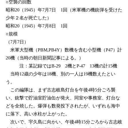
○空襲の回数
昭和20（1945）年7月7日 1回（米軍機の機銃弾を受けた
少年２名が死亡した）
昭和20（1945）年7月8日 1回
○規模
（7月7日）
米軍大型機（PBM,PB4Y）数機を含む小型機（P47）計
20機（当時の朝日新聞記事による。）
注：某記録ではB-29 2機とP-47 13機の計15機
当時12歳の少年は18機、別の一人は19機数えたとい
う。
この編隊は、まず古志岐島灯台を午後4時5分ごろ襲
い、銃撃で貯油室貯油缶が発火、同室や事務室、灯台な
どを全焼した。爆弾も数発投下されたが、いずれも海中
に落下、高い水柱が上がった。
次いで、宇久島に向かい、午後4時15分ごろから古志岐