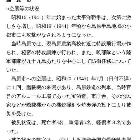
○空襲等の状況
昭和16（1941）年に始まった太平洋戦争は、次第に激
しさを増し、昭和19（1944）年頃から島原半島地域の小
都市にも攻撃がなされるようになった。
当時島原では、現島原農業高校付近に特設飛行場が作
られ、秘密の特攻訓練が行われ、また、暁部隊という陸
軍部隊が九十九島あたりを中心にして防衛任務について
いた。
島原市への空襲は、昭和20（1945）年7月（日付不詳）
に１回、艦載機の来襲があり、島原鉄道の列車、当時官
営のアルコール工場であった宝酒造、市庁舎、その他民
家などが艦載機からの機銃掃射や焼夷弾の投下により被
災を受けた。
被災状況は、死亡者3名、重傷者5名、軽傷者３名であ
った。
（被災状況の数字は、（財）太平洋戦全国空爆犠牲者慰