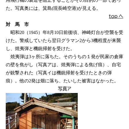
用飛行機の製造を阻止することがその目的の一部であっ
た。写真奥には、箕島(現長崎空港)が見える。
ｔｏｐ へ
対 馬 市
昭和20（1945）年8月10日前後頃、神崎灯台が空襲を受
けた。警戒していたら翌日グラマン2から3機程度が来襲
し、焼夷弾と機銃掃射を受けた。
焼夷弾は3ヶ所に落ちた。そのうちの１発が民家の倉庫
の壁を焦がし（写真アは、焼夷弾による焦げ痕）、自宅
が銃撃された（写真イは機銃掃射を受けたときの弾
痕）。他の2発は畑に落ち、たいした被害はなかった。
写真ア