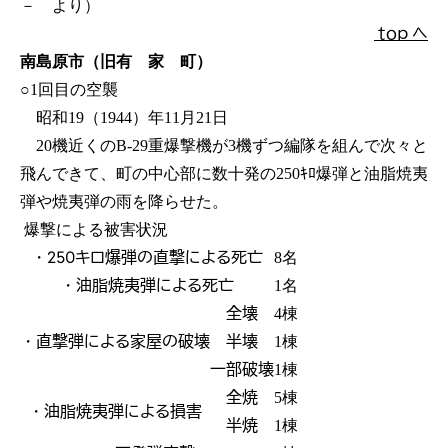
－ より）
ｔｏｐ へ
南島原市（旧有 家 町）
○1回目の空襲
昭和19（1944）年11月21日
20機近くのB-29重爆撃機が3機ずつ編隊を組んで次々と
飛んできて、町の中心部に数十発の250ｷﾛ爆弾と油脂焼夷
弾や焼夷弾の雨を降らせた。
爆撃による被害状況
・250キロ爆弾の直撃による死亡
8名
・油脂焼夷弾による死亡
1名
全壊
4棟
・直撃弾による家屋の破壊
半壊
1棟
一部破壊
1棟
全焼
5棟
・油脂焼夷弾による損害
半焼
1棟