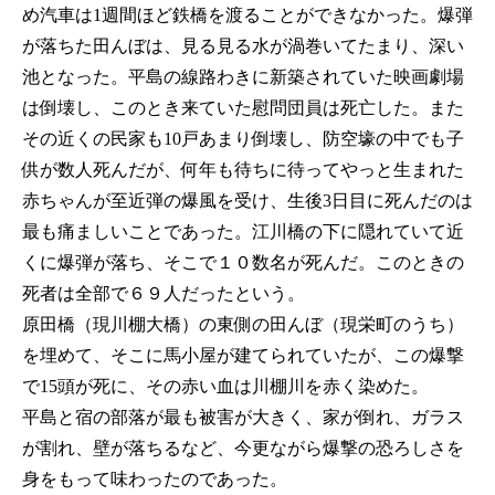
め汽車は1週間ほど鉄橋を渡ることができなかった。爆弾
が落ちた田んぼは、見る見る水が渦巻いてたまり、深い
池となった。平島の線路わきに新築されていた映画劇場
は倒壊し、このとき来ていた慰問団員は死亡した。また
その近くの民家も10戸あまり倒壊し、防空壕の中でも子
供が数人死んだが、何年も待ちに待ってやっと生まれた
赤ちゃんが至近弾の爆風を受け、生後3日目に死んだのは
最も痛ましいことであった。江川橋の下に隠れていて近
くに爆弾が落ち、そこで１０数名が死んだ。このときの
死者は全部で６９人だったという。
原田橋（現川棚大橋）の東側の田んぼ（現栄町のうち）
を埋めて、そこに馬小屋が建てられていたが、この爆撃
で15頭が死に、その赤い血は川棚川を赤く染めた。
平島と宿の部落が最も被害が大きく、家が倒れ、ガラス
が割れ、壁が落ちるなど、今更ながら爆撃の恐ろしさを
身をもって味わったのであった。