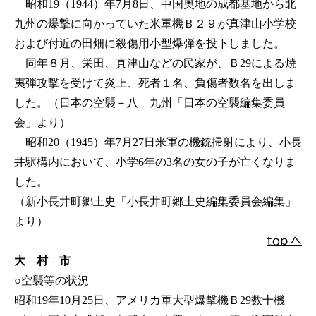
昭和19（1944）年7月8日、中国奥地の成都基地から北
九州の爆撃に向かっていた米軍機Ｂ２９が真津山小学校
および付近の田畑に殺傷用小型爆弾を投下しました。
同年８月、栄田、真津山などの民家が、Ｂ29による焼
夷弾攻撃を受けて炎上、死者１名、負傷者数名を出しま
した。（日本の空襲－八 九州「日本の空襲編集委員
会」より）
昭和20（1945）年7月27日米軍の機銃掃射により、小長
井駅構内において、小学6年の3名の女の子が亡くなりま
した。
（新小長井町郷土史「小長井町郷土史編集委員会編集」
より）
ｔｏｐ へ
大 村 市
○空襲等の状況
昭和19年10月25日、アメリカ軍大型爆撃機Ｂ29数十機