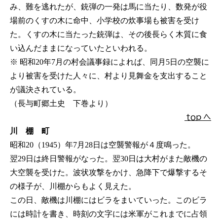
み、難を逃れたが、銃弾の一発は馬に当たり、数発が役
場前のくすの木に命中、小学校の炊事場も被害を受け
た。くすの木に当たった銃弾は、その後長らく木質に食
い込んだままになっていたといわれる。
※ 昭和20年7月の村会議事録によれば、同月5日の空襲に
より被害を受けた人々に、村より見舞金を支出すること
が議決されている。
（長与町郷土史 下巻より）
ｔｏｐ へ
川 棚 町
昭和20（1945）年7月28日は空襲警報が４度鳴った。
翌29日は終日警報がなった。翌30日は大村がまた敵機の
大空襲を受けた。波状攻撃をかけ、急降下で爆撃するそ
の様子が、川棚からもよく見えた。
この日、敵機は川棚にはビラをまいていった。このビラ
には時計を書き、時刻の文字には米軍がこれまでに占領