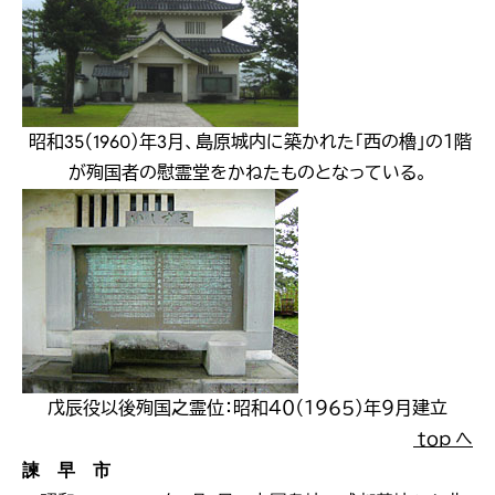
昭和35（1960）年3月、島原城内に築かれた「西の櫓」の１階
が殉国者の慰霊堂をかねたものとなっている。
戊辰役以後殉国之霊位：昭和４０（１９６５）年９月建立
ｔｏｐ へ
諫 早 市