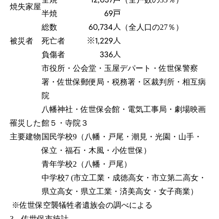
焼失家屋
69戸
半焼
60,734人
総数
（全人口の27％）
※1,229人
被災者
死亡者
336人
負傷者
市役所・公会堂・玉屋デパート・佐世保警察
署・佐世保郵便局・税務署・区裁判所・相互病
院
八幡神社・佐世保会館・電気工事局・劇場映画
罹災した
館５・寺院３
主要建物
国民学校9（八幡・戸尾・潮見・光園・山手・
保立・福石・木風・小佐世保）
青年学校2（八幡・戸尾）
中学校7 (市立工業・成徳高女・市立第二高女・
県立高女・県立工業・済美高女・女子商業）
※佐世保空襲犠牲者遺族会の調べによる
3．佐世保市統計