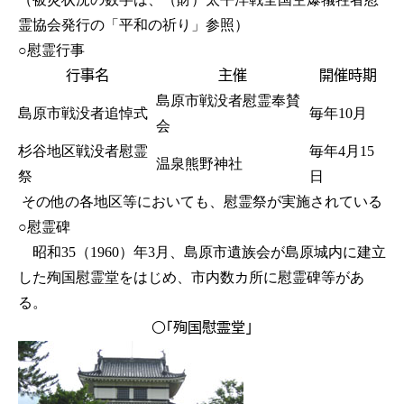
霊協会発行の「平和の祈り」参照）
○慰霊行事
行事名
主催
開催時期
島原市戦没者慰霊奉賛
島原市戦没者追悼式
毎年10月
会
杉谷地区戦没者慰霊
毎年4月15
温泉熊野神社
祭
日
その他の各地区等においても、慰霊祭が実施されている
○慰霊碑
昭和35（1960）年3月、島原市遺族会が島原城内に建立
した殉国慰霊堂をはじめ、市内数カ所に慰霊碑等があ
る。
○「殉国慰霊堂」