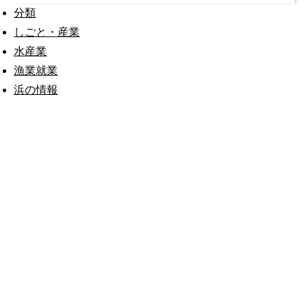
分類
しごと・産業
水産業
漁業就業
浜の情報
公式SNS
このサイトについて
県庁案内
アンケート
長崎県庁
〒850-8570 長崎市尾上町3-1
電話 095-824-1111（代表）
法人番号 4000020420000
© 2026 Nagasaki Prefectural. All Rights Reserved.