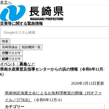
本文へ
災害等に関する緊急情報
長崎県議会
相談機関一覧
分類
でさがす
組織
でさがす
イベント・募集
など
県南水産業普及指導センターからの浜の情報（令和6年12月-
6）
2026年3月12日
更新
県南地区漁業士会によるお魚料理教室の開催［PDFファ
イル／577KB］
（令和6年12月-6）
カテゴリー