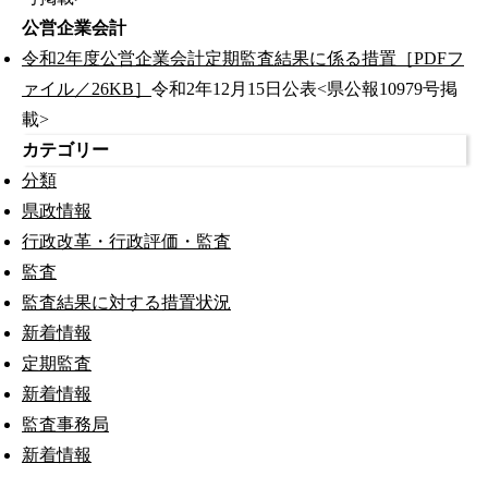
公営企業会計
令和2年度公営企業会計定期監査結果に係る措置［PDFフ
ァイル／26KB］
令和2年12月15日公表<県公報10979号掲
載>
カテゴリー
分類
県政情報
行政改革・行政評価・監査
監査
監査結果に対する措置状況
新着情報
定期監査
新着情報
監査事務局
新着情報