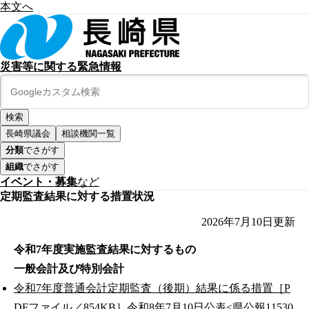
本文へ
災害等に関する緊急情報
長崎県議会
相談機関一覧
分類
でさがす
組織
でさがす
イベント・募集
など
定期監査結果に対する措置状況
2026年7月10日
更新
令和7年度実施監査結果に対するもの
一般会計及び特別会計
令和7年度普通会計定期監査（後期）結果に係る措置［P
DFファイル／854KB］
令和8年7月10日公表<県公報11530