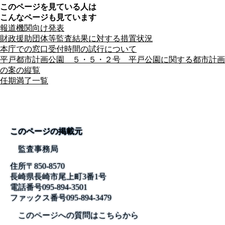
このページを見ている人は
こんなページも見ています
報道機関向け発表
財政援助団体等監査結果に対する措置状況
本庁での窓口受付時間の試行について
平戸都市計画公園 ５・５・２号 平戸公園に関する都市計画
の案の縦覧
任期満了一覧
このページの掲載元
監査事務局
住所
〒850-8570
長崎県長崎市尾上町3番1号
電話番号
095-894-3501
ファックス番号
095-894-3479
このページへの質問はこちらから