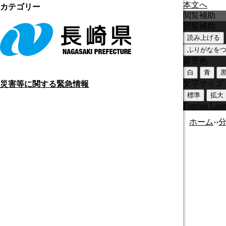
本文へ
カテゴリー
閲覧補助
閲覧補助
読み上げる
ふりがなを
背景色
白
青
文字サイズ
災害等に関する緊急情報
標準
拡大
Foreign Lan
ホーム
›
›