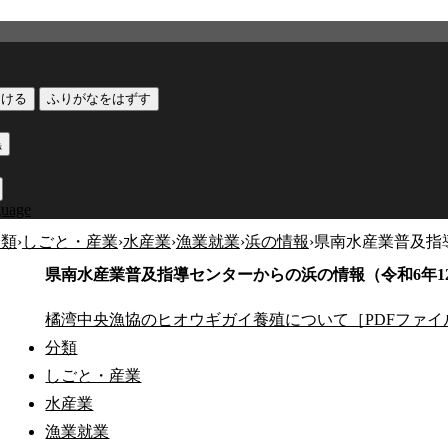
つける
ふりがなをはずす
黒
guage
分類
›
しごと・産業
›
水産業
›
漁業就業
›
浜の情報
›
県南水産業普及指導
県南水産業普及指導センターからの浜の情報（令和6年12
橘湾中央漁協のヒオウギガイ養殖について［PDFファイル
分類
しごと・産業
水産業
漁業就業