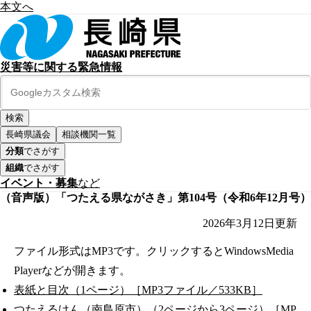
本文へ
災害等に関する緊急情報
長崎県議会
相談機関一覧
分類
でさがす
組織
でさがす
イベント・募集
など
（音声版）「つたえる県ながさき」第104号（令和6年12月号）
2026年3月12日
更新
ファイル形式はMP3です。クリックするとWindowsMedia
Playerなどが開きます。
表紙と目次（1ページ）［MP3ファイル／533KB］
つたえるけん（南島原市）（2ページから3ページ）［MP