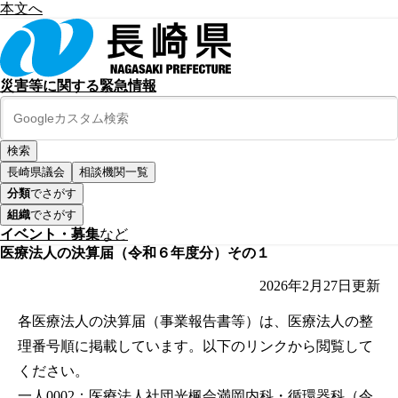
本文へ
災害等に関する緊急情報
長崎県議会
相談機関一覧
分類
でさがす
組織
でさがす
イベント・募集
など
医療法人の決算届（令和６年度分）その１
2026年2月27日
更新
各医療法人の決算届（事業報告書等）は、医療法人の整
理番号順に掲載しています。以下のリンクから閲覧して
ください。
一人0002：医療法人社団光楓会満岡内科・循環器科（令