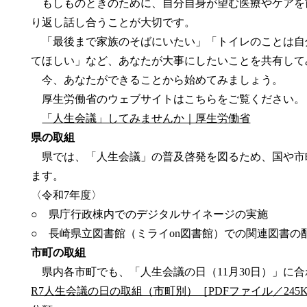
もしものときのために、自分自身が望む医療やケアを
り返し話し合うことが大切です。
「最後まで家族のそばにいたい」「トイレのことは自
てほしい」など、あなたが大事にしたいことを共有して
今、あなたができることから始めてみましょう。
厚生労働省のウェブサイトはこちらをご覧ください。
「人生会議」してみませんか｜厚生労働省
県の取組
県では、「人生会議」の普及啓発を図るため、国や市
ます。
〈令和7年度〉
○ 県庁行政棟内でのデジタルサイネージの実施
○ 長崎県立図書館（ミライon図書館）での関連図書の
市町の取組
県内各市町でも、「人生会議の日（11月30日）」に
R7人生会議の日の取組（市町別）［PDFファイル／245