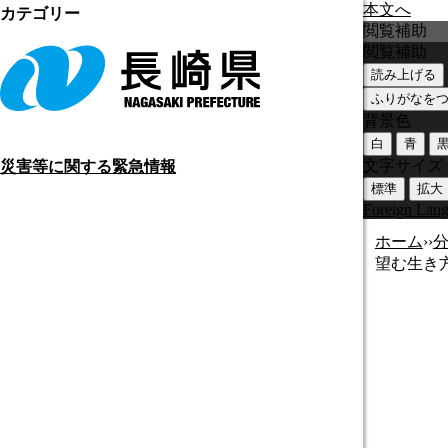
本文へ
カテゴリー
閲覧補助
閲覧補助
読み上げる
ふりがなを
背景色
白
青
文字サイズ
災害等に関する緊急情報
標準
拡大
Foreign Lan
ホーム
›
›
望む生き