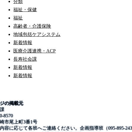
分類
福祉・保健
福祉
高齢者・介護保険
地域包括ケアシステム
新着情報
医療介護連携・ACP
長寿社会課
新着情報
新着情報
ジの掲載元
課
0-8570
崎市尾上町3番1号
内容に応じて各班へご連絡ください。企画指導班（095-895-243