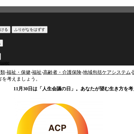
つける
ふりがなをはずす
黒
guage
分類
›
福祉・保健
›
福祉
›
高齢者・介護保険
›
地域包括ケアシステム
›
方を考えましょう。
11月30日は「人生会議の日」。あなたが望む生き方を