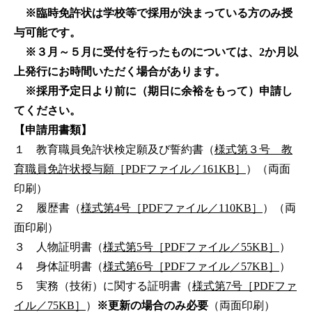
※臨時免許状は学校等で採用が決まっている方のみ授
与可能です。
※３月～５月に受付を行ったものについては、2か月以
上発行にお時間いただく場合があります。
※採用予定日より前に（期日に余裕をもって）申請し
てください。
【申請用書類】
１ 教育職員免許状検定願及び誓約書（
様式第３号 教
育職員免許状授与願［PDFファイル／161KB］
）（両面
印刷）
２ 履歴書（
様式第4号［PDFファイル／110KB］
）（両
面印刷）
３ 人物証明書（
様式第5号［PDFファイル／55KB］
）
４ 身体証明書（
様式第6号［PDFファイル／57KB］
）
５ 実務（技術）に関する証明書（
様式第7号［PDFファ
イル／75KB］
）
※更新の場合のみ必要
（両面印刷）