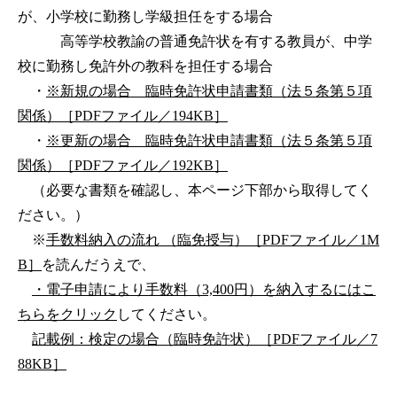
が、小学校に勤務し学級担任をする場合
高等学校教諭の普通免許状を有する教員が、中学
校に勤務し免許外の教科を担任する場合
・
※新規の場合 臨時免許状申請書類（法５条第５項
関係）［PDFファイル／194KB］
・
※更新の場合 臨時免許状申請書類（法５条第５項
関係）［PDFファイル／192KB］
（必要な書類を確認し、本ページ下部から取得してく
ださい。）
※
手数料納入の流れ （臨免授与）［PDFファイル／1M
B］
を読んだうえで、
・電子申請により手数料（3,400円）を納入するにはこ
ちらをクリック
してください。
記載例：検定の場合（臨時免許状）［PDFファイル／7
88KB］