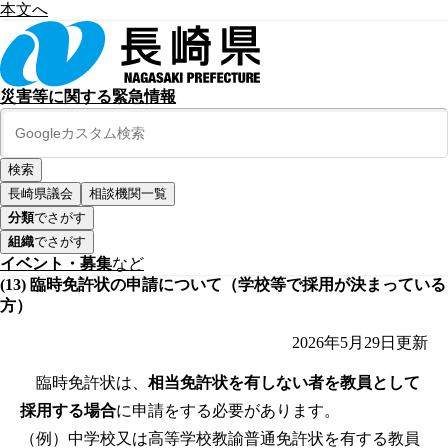
本文へ
災害等に関する緊急情報
長崎県議会
相談機関一覧
分類
でさがす
組織
でさがす
イベント・募集
など
(13) 臨時免許状の申請について（学校等で採用が決まっている
方）
2026年5月29日
更新
臨時免許状は、
相当免許状を有しない者を教員として
採用する場合
に申請をする必要があります。
（例）中学校又は高等学校教諭普通免許状を有する教員