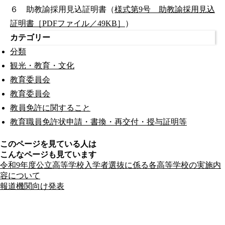
６ 助教諭採用見込証明書（
様式第9号 助教諭採用見込
証明書［PDFファイル／49KB］
）
カテゴリー
分類
観光・教育・文化
教育委員会
教育委員会
教員免許に関すること
教育職員免許状申請・書換・再交付・授与証明等
このページを見ている人は
こんなページも見ています
令和9年度公立高等学校入学者選抜に係る各高等学校の実施内
容について
報道機関向け発表