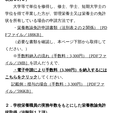
大学等で単位を修得し、修士、学士、短期大学士の
学位を得て卒業した方が、管理栄養士又は栄養士の免許
状を所有している場合の申請方法です。
・
栄養教諭免許申請書類（法別表２の２関係）［PD
Fファイル／188KB］
（必要な書類を確認し、本ページ下部から取得して
ください。）
※
手数料納入の流れ（手数料：3,300円）［PDFファ
イル／1MB］
を読んだうえで、
・電子申請により手数料（3,300円）を納入するには
こちらをクリック
してください。
記載例：授与の場合（手数料：3,300円）［PDFファ
イル／596KB］
２．学校栄養職員の実務年数をもとにした栄養教諭免許
状取得（法附則１７項）