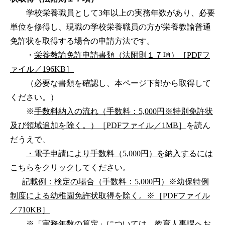
学校栄養職員として3年以上の実務年数があり、必要
単位を修得し、現職の学校栄養職員の方が栄養教諭普通
免許状を取得する場合の申請方法です。
・
栄養教諭免許申請書類（法附則１７項）［PDFフ
ァイル／196KB］
（必要な書類を確認し、本ページ下部から取得して
ください。）
※
手数料納入の流れ（手数料：5,000円※特別免許状
及び領域追加を除く。）［PDFファイル／1MB］
を読ん
だうえで、
・電子申請により手数料（5,000円）を納入するには
こちらをクリック
してください。
記載例：検定の場合（手数料：5,000円）※幼保特例
制度による幼稚園免許状取得を除く。※［PDFファイル
／710KB］
※「実務年数の算定」については、教育人事課へお