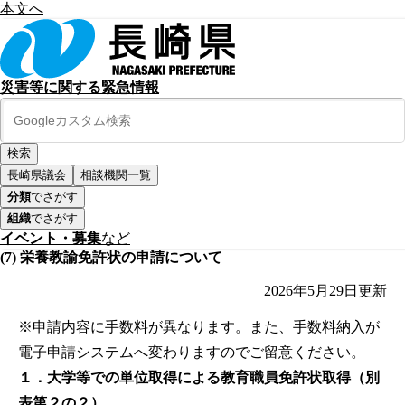
本文へ
災害等に関する緊急情報
長崎県議会
相談機関一覧
分類
でさがす
組織
でさがす
イベント・募集
など
(7) 栄養教諭免許状の申請について
2026年5月29日
更新
※申請内容に手数料が異なります。また、手数料納入が
電子申請システムへ変わりますのでご留意ください。
１．大学等での単位取得による教育職員免許状取得（別
表第２の２）