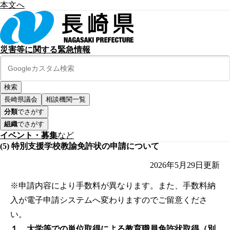
本文へ
災害等に関する緊急情報
長崎県議会
相談機関一覧
分類
でさがす
組織
でさがす
イベント・募集
など
(5) 特別支援学校教諭免許状の申請について
2026年5月29日
更新
※申請内容により手数料が異なります。また、手数料納
入が電子申請システムへ変わりますのでご留意くださ
い。
１．大学等での単位取得による教育職員免許状取得（別