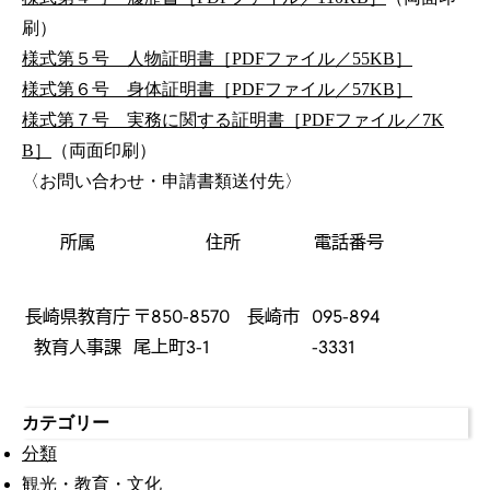
刷）
様式第５号 人物証明書［PDFファイル／55KB］
様式第６号 身体証明書［PDFファイル／57KB］
様式第７号 実務に関する証明書［PDFファイル／7K
B］
（両面印刷）
〈お問い合わせ・申請書類送付先〉
所属
住所
電話番号
長崎県教育庁
〒850-8570 長崎市
095-894
教育人事課
尾上町3-1
-3331
カテゴリー
分類
観光・教育・文化