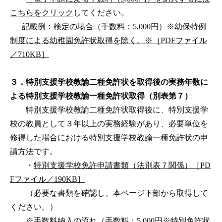
こちらをクリック
してください。
記載例：検定の場合（手数料：5,000円）※幼保特例
制度による幼稚園免許状取得を除く。※［PDFファイル
／710KB］
３．特別支援学校教諭二種免許状を取得後の実務年数に
よる特別支援学校教諭一種免許状取得（別表第７）
特別支援学校教諭二種免許状取得後に、特別支援学
校の教員として３年以上の実務経験があり、必要単位を
修得した場合における特別支援学校教諭一種免許状の申
請方法です。
・
特別支援学校免許申請書類（法別表７関係）［PD
Fファイル／190KB］
（必要な書類を確認し、本ページ下部から取得して
ください。）
※
手数料納入の流れ（手数料：5,000円※特別免許状