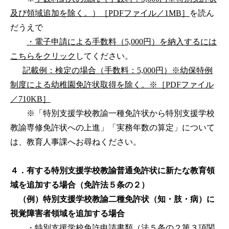
及び領域追加を除く。）［PDFファイル／1MB］
を読ん
だうえで
・電子申請による手数料（5,000円）を納入するには
こちらをクリック
してください。
記載例：検定の場合（手数料：5,000円）※幼保特例
制度による幼稚園免許状取得を除く。※［PDFファイル
／710KB］
※「特別支援学校教諭一種免許状から特別支援学校
教諭専修免許状への上進」「実務年数の算定」について
は、教育人事課へお尋ねください。
４．有する特別支援学校教諭普通免許状に新たな教育領
域を追加する場合（免許法５条の２）
（例）特別支援学校教諭二種免許状（知・肢・病）に
視覚障害者領域を追加する場合
・
特別支援学校免許申請書類（法５条の２第３項関