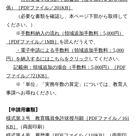
係）［PDFファイル／201KB］
（必要な書類を確認し、本ページ下部から取得して
ください。）
※
手数料納入の流れ（領域追加手数料：5,000円）
［PDFファイル／1MB］
を読んだうえで、
・電子申請による手数料（領域追加手数料：5,000
円）を納入するにはこちらをクリック
してください。
記載例：領域追加の場合（手数料：5,000円）［PDF
ファイル／721KB］
※「単位」「実務年数の算定」については、教育人
事課へお尋ねください。
【申請用書類】
様式第３号 教育職員免許状授与願［PDFファイル／161
KB］
（両面印刷）
様式第４号 履歴書［PDFファイル／110KB］
（両面印