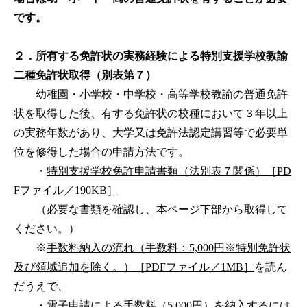
です。
２．所有する免許状の実務経験による特別支援学校教諭
二種免許状取得（別表第７）
幼稚園・小学校・中学校・高等学校教諭の普通免許
状を取得した後、有する免許状の校種において３年以上
の実務年数があり、大学又は免許法認定講習等で必要単
位を修得した場合の申請方法です。
・
特別支援学校免許申請書類（法別表７関係）［PD
Fファイル／190KB］
（必要な書類を確認し、本ページ下部から取得して
ください。）
※
手数料納入の流れ（手数料：5,000円※特別免許状
及び領域追加を除く。）［PDFファイル／1MB］
を読ん
だうえで、
・電子申請による手数料（5,000円）を納入するには