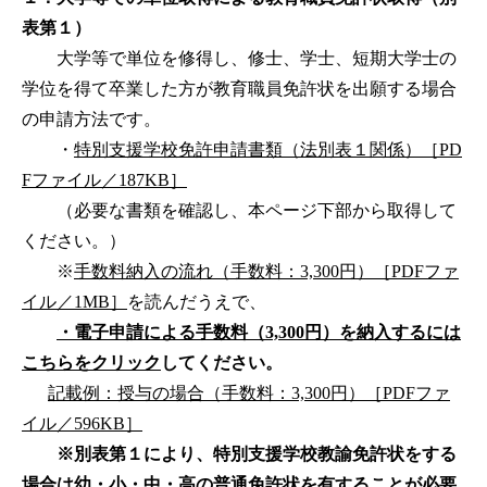
表第１）
大学等で単位を修得し、修士、学士、短期大学士の
学位を得て卒業した方が教育職員免許状を出願する場合
の申請方法です。
・
特別支援学校免許申請書類（法別表１関係）［PD
Fファイル／187KB］
（必要な書類を確認し、本ページ下部から取得して
ください。）
※
手数料納入の流れ（手数料：3,300円）［PDFファ
イル／1MB］
を読んだうえで、
・電子申請による手数料（3,300円）を納入するには
こちらをクリック
してください。
記載例：授与の場合（手数料：3,300円）［PDFファ
イル／596KB］
※別表第１により、特別支援学校教諭免許状をする
場合は幼・小・中・高の普通免許状を有することが必要