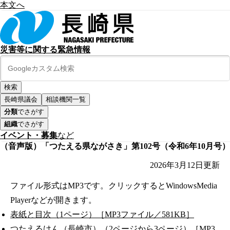
本文へ
災害等に関する緊急情報
長崎県議会
相談機関一覧
分類
でさがす
組織
でさがす
イベント・募集
など
（音声版）「つたえる県ながさき」第102号（令和6年10月号）
2026年3月12日
更新
ファイル形式はMP3です。クリックするとWindowsMedia
Playerなどが開きます。
表紙と目次（1ページ）［MP3ファイル／581KB］
つたえるけん（長崎市）（2ページから3ページ）［MP3