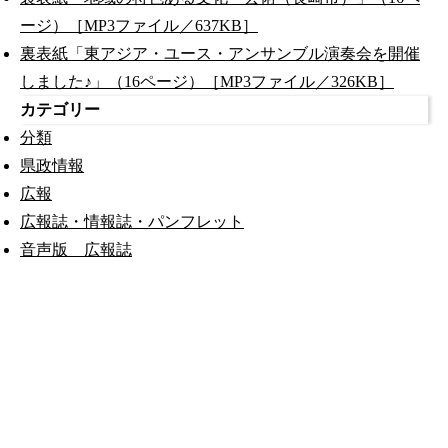
ージ）［MP3ファイル／637KB］
裏表紙「東アジア・ユース・アンサンブル演奏会を開催
しました♪」（16ページ）［MP3ファイル／326KB］
カテゴリー
分類
県政情報
広報
広報誌・情報誌・パンフレット
音声版 広報誌
公式SNS
このサイトについて
県庁案内
アンケート