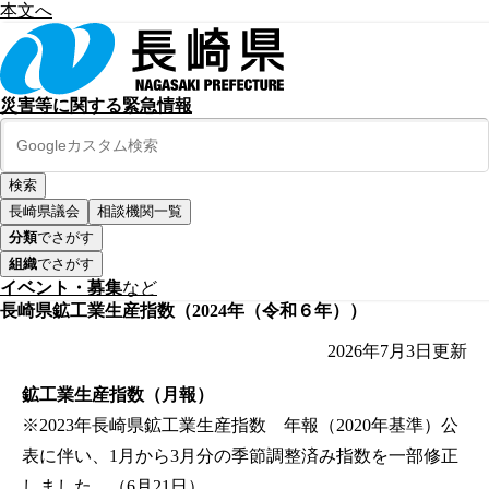
本文へ
災害等に関する緊急情報
長崎県議会
相談機関一覧
分類
でさがす
組織
でさがす
イベント・募集
など
長崎県鉱工業生産指数（2024年（令和６年））
2026年7月3日
更新
鉱工業生産指数（月報）
※2023年長崎県鉱工業生産指数 年報（2020年基準）公
表に伴い、1月から3月分の季節調整済み指数を一部修正
しました。（6月21日）