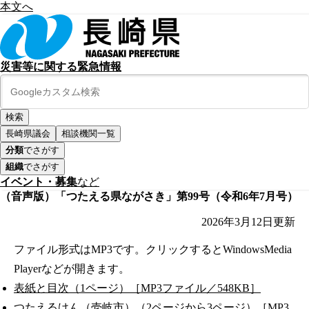
本文へ
災害等に関する緊急情報
長崎県議会
相談機関一覧
分類
でさがす
組織
でさがす
イベント・募集
など
（音声版）「つたえる県ながさき」第99号（令和6年7月号）
2026年3月12日
更新
ファイル形式はMP3です。クリックするとWindowsMedia
Playerなどが開きます。
表紙と目次（1ページ）［MP3ファイル／548KB］
つたえるけん（壱岐市）（2ページから3ページ）［MP3