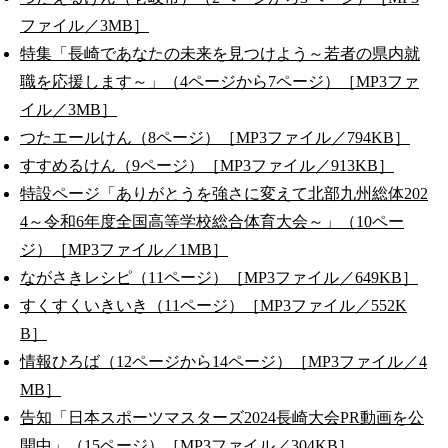
ファイル／3MB］
特集「長崎であなたの未来を見つけよう～若者の県内就
職を応援します～」（4ページから7ページ）［MP3ファ
イル／3MB］
つたエールけん（8ページ）［MP3ファイル／794KB］
すすめるけん（9ページ）［MP3ファイル／913KB］
特設ページ「ありがとうを強さに変えて北部九州総体202
4～令和6年度全国高等学校総合体育大会～」（10ペー
ジ）［MP3ファイル／1MB］
ながさきレシピ（11ページ）［MP3ファイル／649KB］
すくすくいきいき（11ページ）［MP3ファイル／552K
B］
情報ひろば（12ページから14ページ）［MP3ファイル／4
MB］
告知「日本スポーツマスターズ2024長崎大会PR動画を公
開中」（15ページ）［MP3ファイル／304KB］