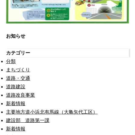
お知らせ
カテゴリー
分類
まちづくり
道路・交通
道路建設
道路改良事業
新着情報
主要地方道小浜北有馬線（大亀矢代工区）
建設部 道路第一課
新着情報