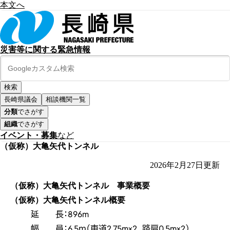
本文へ
災害等に関する緊急情報
長崎県議会
相談機関一覧
分類
でさがす
組織
でさがす
イベント・募集
など
（仮称）大亀矢代トンネル
2026年2月27日
更新
（仮称）大亀矢代トンネル 事業概要
（仮称）大亀矢代トンネル概要
延 長：896m
幅 員：6.5ｍ（車道2.75m×2、路肩0.5m×2）