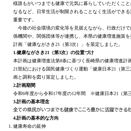
様誰もがいつまでも健康で元気に暮らしていただくこと
なるなど、日常生活が制限されることなく生活ができる
重要です。
今後の社会環境の変化等を見据えながら、行政だけで
係機関や、関係団体等が連携し、本県の健康増進施策を
計画「健康ながさき21（第3次）」を策定しました。
1.健康ながさき21（第3次）
の位置づけ
本計画は健康増進法第8条に基づく長崎県の健康増進計
21世紀における国民健康づくり運動「健康日本21（第
画と調和を図り策定しました。
2.計画期間
令和6年度から令和17年度の12年間 ※健康日本21（第
3.計画の基本理念
全ての県民がいつまでも健康でこころ豊かに活躍できる
4.計画の基本的な方向
健康寿命の延伸