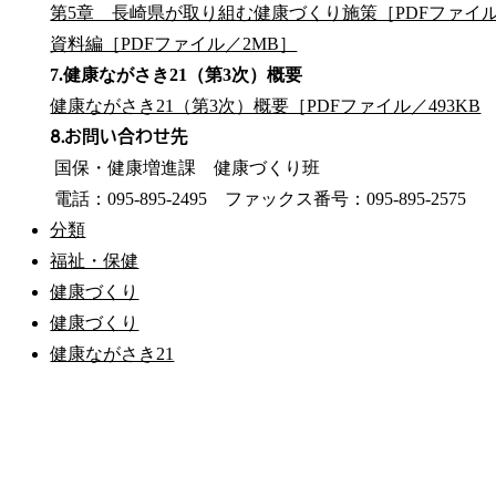
第5章 長崎県が取り組む健康づくり施策［PDFファイル
資料編［PDFファイル／2MB］
7.健康ながさき21（第3次）概要
健康ながさき21（第3次）概要［PDFファイル／493KB
8.お問い合わせ先
国保・健康増進課 健康づくり班
電話：095-895-2495 ファックス番号：095-895-2575
分類
福祉・保健
健康づくり
健康づくり
健康ながさき21
公式SNS
このサイトについて
県庁案内
アンケート
長崎県庁
〒850-8570 長崎市尾上町3-1
電話 095-824-1111（代表）
法人番号 4000020420000