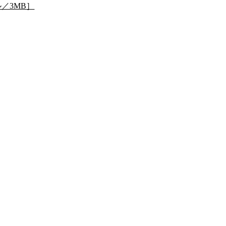
／3MB］