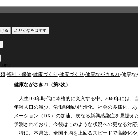
つける
ふりがなをはずす
黒
guage
分類
›
福祉・保健
›
健康づくり
›
健康づくり
›
健康ながさき21
›
健康な
健康ながさき21（第3次）
人生100年時代に本格的に突入する中、2040年には
年齢人口の減少、労働移動の円滑化、社会の多様化、あ
メーション（DX）の加速、次なる新興感染症を見据え
予測されており、今後はこのような状況への更なる対応
特に、本県は、全国平均を上回るスピードで高齢化や