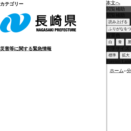
本文へ
カテゴリー
閲覧補助
閲覧補助
読み上げる
ふりがなを
背景色
白
青
文字サイズ
災害等に関する緊急情報
標準
拡大
Foreign Lan
ホーム
›
›