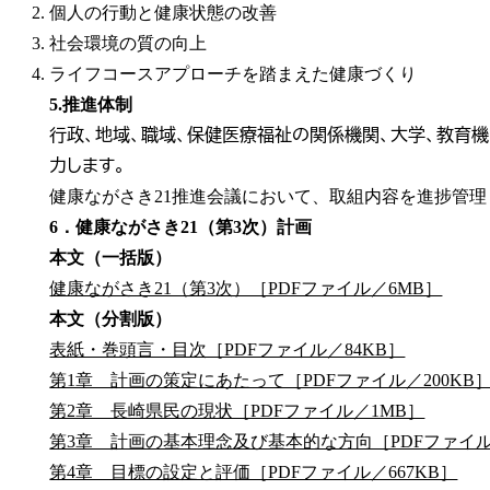
個人の行動と健康状態の改善
社会環境の質の向上
ライフコースアプローチを踏まえた健康づくり
5.推進体制
行政、地域、職域、保健医療福祉の関係機関、大学、教育
力します。
健康ながさき21推進会議において、取組内容を進捗管
6．健康ながさき21（第3次）計画
本文（一括版）
健康ながさき21（第3次）［PDFファイル／6MB］
本文（分割版）
表紙・巻頭言・目次［PDFファイル／84KB］
第1章 計画の策定にあたって［PDFファイル／200KB
第2章 長崎県民の現状［PDFファイル／1MB］
第3章 計画の基本理念及び基本的な方向［PDFファイル／
第4章 目標の設定と評価［PDFファイル／667KB］