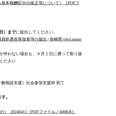
基本報酬区分の改正等について）［PDFフ
曜日）まで
に提出してください。
遇改善加算等の届出 | 長崎県 (pref.nagas
が伴わない場合も、４月１日に遡って取り扱
ください
一般相談支援）社会参加支援班 宛て
ます。
20240411［PDFファイル／400KB］