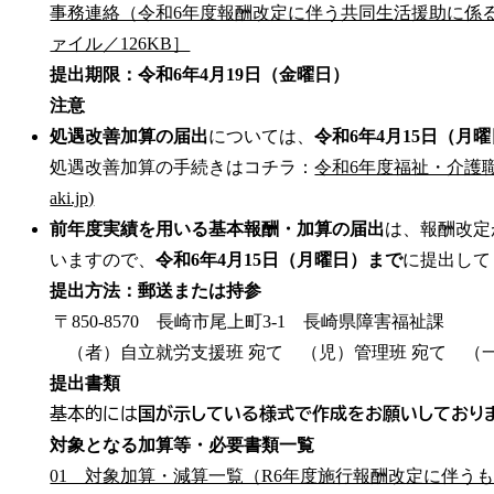
事務連絡（令和6年度報酬改定に伴う共同生活援助に係る
ァイル／126KB］
提出期限：
令和6年4月19日（金曜日）
注意
処遇改善加算の届出
については、
令和6年4月15日（月
処遇改善加算の手続きはコチラ：
令和6年度福祉・介護職員処
aki.jp)
前年度実績を用いる基本報酬・加算の届出
は、報酬改定
いますので、
令和6年4月15日（月曜日）まで
に提出して
提出方法：
郵送または持参
〒850-8570 長崎市尾上町3-1 長崎県障害福祉課
（者）自立就労支援班 宛て （児）管理班 宛て （
提出書類
基本的には
国が示している様式で作成をお願いしており
対象となる加算等・必要書類一覧
01 対象加算・減算一覧（R6年度施行報酬改定に伴うもの）_