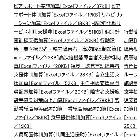
ピアサポート実施加算［Excelファイル／37KB］
ピア
サポート体制加算［Excelファイル／19KB］
リハビリテ
ーション加算［Excelファイル／18KB］
機能強化型サ
ービス利用支援費［Excelファイル／511KB］
個別計
行動
画訓練支援加算［Excelファイル／20KB］
行動障
加算［
害・要医療児者・精神障害者・高次脳体制加算［E
障害児
xcelファイル／22KB］
高次脳機能障害者支援体制加
員等加
算［Excelファイル／20KB］
視覚・聴覚言語障害者
専門員
支援体制加算［Excelファイル／28KB］
自立生活支
ループ
援加算［Excelファイル／52KB］
主任相談支援専門
施設等
員配置加算［Excelファイル／20KB］
障害者支援施
食事提
設等感染対策向上加算［Excelファイル／78KB］
常
児支援
勤看護職員等配置加算・看護職員配置加算［Excel
加算［
ファイル／18KB］
食事提供体制加算［Excelファイル
［Exc
／16KB］
25KB
人員配置体制加算（共同生活援助）［Excelファイル／
［Exc