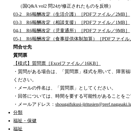
（国Q&A vol2 問24が修正されたものを反映）
03-2 R6報酬改定（生活介護）［PDFファイル／2MB］
03-3 R6報酬改定（相談支援）［PDFファイル／1MB］
04-1 R6報酬改定（児童通所）［PDFファイル／9MB］
05-1 R6報酬改定（食事提供体制加算）［PDFファイル
問合せ先
質問票
【様式】質問票［Excelファイル／16KB］
・質問がある場合は、「質問票」様式を用いて、障害福
ください。
・メールの件名は、「質問票」としてください。
・回答については、時間を要する可能性があることをご
・メールアドレス：
shougaifukusi-jiritusien@pref.nagasaki.l
分類
福祉・保健
福祉