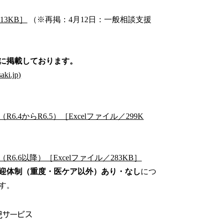
13KB］
（※再掲：4月12日：一般相談支援
に掲載しております。
i.jp)
からR6.5）［Excelファイル／299K
6以降）［Excelファイル／283KB］
迎体制（重度・医ケア以外）あり・なし
につ
す。
児サービス