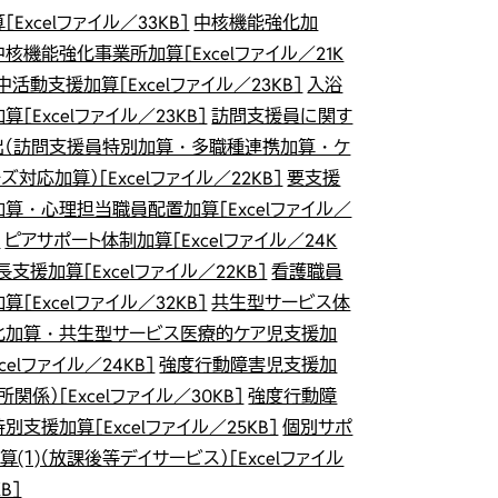
［Excelファイル／33KB］
中核機能強化加
核機能強化事業所加算［Excelファイル／21K
中活動支援加算［Excelファイル／23KB］
入浴
算［Excelファイル／23KB］
訪問支援員に関す
出（訪問支援員特別加算・多職種連携加算・ケ
ズ対応加算）［Excelファイル／22KB］
要支援
算・心理担当職員配置加算［Excelファイル／
］
ピアサポート体制加算［Excelファイル／24K
長支援加算［Excelファイル／22KB］
看護職員
算［Excelファイル／32KB］
共生型サービス体
化加算・共生型サービス医療的ケア児支援加
xcelファイル／24KB］
強度行動障害児支援加
所関係）［Excelファイル／30KB］
強度行動障
別支援加算［Excelファイル／25KB］
個別サポ
算(１)（放課後等デイサービス）［Excelファイル
B］