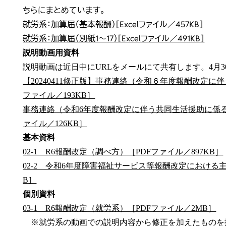
ちらにまとめています。
就労系：加算届（基本報酬）［Excelファイル／457KB］
就労系：加算届（別紙1～17）［Excelファイル／491KB］
説明動画用資料
説明動画は近日中にURLをメールにて共有します。4月
【20240411修正版】事務連絡（令和６年度報酬改定に
ファイル／193KB］
事務連絡（令和6年度報酬改定に伴う共同生活援助に係る
ァイル／126KB］
基本資料
02-1 R6報酬改定（調べ方）［PDFファイル／897KB］
02-2 令和6年度障害福祉サービス等報酬改定における
B］
個別資料
03-1 R6報酬改定（就労系）［PDFファイル／2MB］
※就労系の動画での説明内容から修正を加えたものを掲