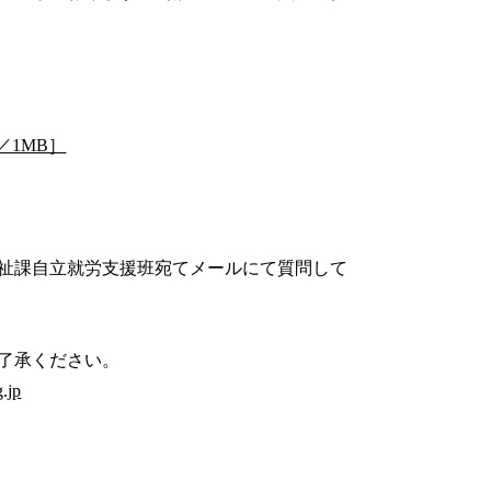
／1MB］
祉課自立就労支援班宛てメールにて質問して
了承ください。
g.jp