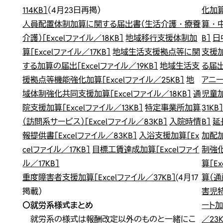
114KB］
（4月23日再掲）
化加算
人員配置体制加算に関する届出書（生活介護・療養
算・中
介護）［Excelファイル／18KB］
地域移行支援体制加
B］
日
算［Excelファイル／17KB］
地域生活支援拠点等に関
支援加
する加算の届出［Excelファイル／19KB］
地域生活支
る届
援拠点等機能強化加算［Excelファイル／25KB］
地
アニー
域体制強化共同支援加算［Excelファイル／18KB］
通
児童加
院支援加算［Excelファイル／13KB］
特定事業所加算
31KB
（訪問系サービス）［Excelファイル／83KB］
入院時情
B］
延
報提供書［Excelファイル／83KB］
入浴支援加算［Ex
加配加
celファイル／17KB］
目標工賃達成加算［Excelファイ
制強
ル／17KB］
算［E
重度障害者支援加算［Excelファイル／37KB］
(4月17
算（通
掲載）
害児特
〇就労系様式まとめ
ート加
就労系の様式は報酬改定以外のものと一緒にこ
／23K