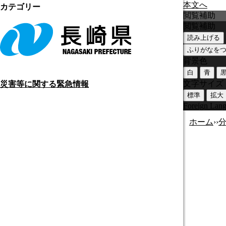
本文へ
カテゴリー
閲覧補助
閲覧補助
読み上げる
ふりがなを
背景色
白
青
文字サイズ
災害等に関する緊急情報
標準
拡大
Foreign Lan
ホーム
›
›