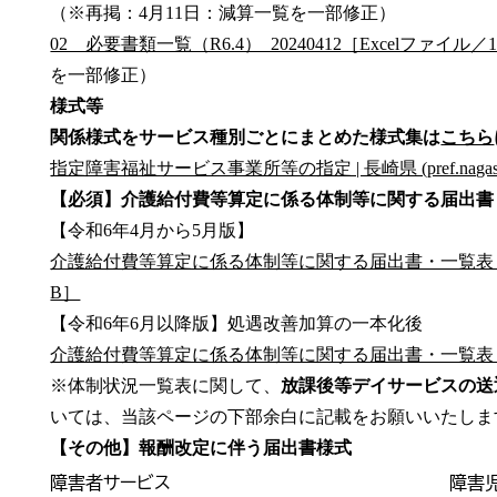
（※再掲：4月11日：減算一覧を一部修正）
02 必要書類一覧（R6.4）_20240412［Excelファイル／1
を一部修正）
様式等
関係様式をサービス種別ごとにまとめた様式集は
こちら
指定障害福祉サービス事業所等の指定 | 長崎県 (pref.nagasak
【必須】介護給付費等算定に係る体制等に関する届出書
【令和6年4月から5月版】
介護給付費等算定に係る体制等に関する届出書・一覧表（R6.4
B］
【令和6年6月以降版】処遇改善加算の一本化後
介護給付費等算定に係る体制等に関する届出書・一覧表（R6.
※体制状況一覧表に関して、
放課後等デイサービスの送
いては、当該ページの下部余白に記載をお願いいたしま
【その他】報酬改定に伴う届出書様式
障害者サービス
障害