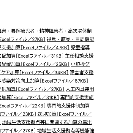
障害・要医療児者・精神障害者・高次脳体制
Excelファイル／27KB］
視覚・聴覚・言語機能
支援加算［Excelファイル／47KB］
児童指導
配加算［Excelファイル／31KB］
主任相談支援
配置加算［Excelファイル／25KB］
小規模グ
ケア加算［Excelファイル／34KB］
障害者支援
感染対策向上加算［Excelファイル／87KB］
供加算［Excelファイル／27KB］
人工内耳装用
加算［Excelファイル／31KB］
専門的支援実施
Excelファイル／22KB］
専門的支援体制加算
elファイル／23KB］
送迎加算［Excelファイル／
］
地域生活支援拠点等に関連する加算の届出
elファイル／27KB］
地域生活支援拠点等機能強