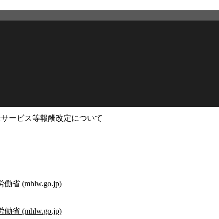
祉サービス等報酬改定について
2026年3月12日
更新
mhlw.go.jp)
mhlw.go.jp)