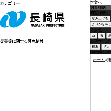
本文へ
カテゴリー
閲覧補助
閲覧補助
読み上げる
ふりがなを
背景色
白
青
文字サイズ
災害等に関する緊急情報
標準
拡大
Foreign Lan
ホーム
›
›