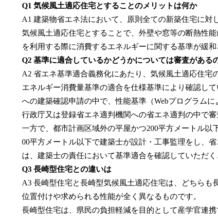
Q1 気候風土適応住宅とすることのメリットは何か
A1 建築物省エネ法において、原則全ての新築住宅に対
気候風土適応住宅とすることで、外壁や窓等の断熱性能
を利用する際に消費するエネルギーに関する基準が緩和
Q2 基準に適合しているかどうかについては審査がある
A2 省エネ基準適合義務化にあたり、気候風土適応住宅
エネルギー消費量基準の適合を仕様基準により確認して
への建築確認申請の中で、性能基準（Webプログラム
行政庁又は登録省エネ適判機関への省エネ適判の中で審
一方で、都市計画区域外の平屋かつ200平方メートル以
00平方メートル以下で建築士が設計・工事監理をし、
は、建築士の責任において基準適合を確認していただく
Q3 長崎型住宅との違いは
A3 長崎型住宅と長崎型気候風土適応住宅は、どちらも
位置付けや求められる性能が全く異なるものです。
長崎型住宅は、県民の負担軽減を目的として産学官連携