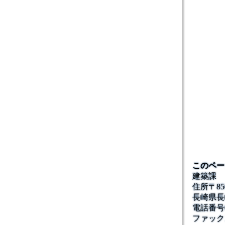
このペー
建築課
住所
〒85
長崎県長
電話番号
ファック