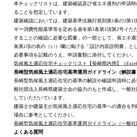
本チェックリストは、建築確認及び省エネ適判の申請時
ることを想定しています。
建築確認においては、建築基準法施行規則第1条の3第1項
ギー消費性能基準等を定める省令第1条第1項第2号イた
することの確認に必要な図書」の一部として、省エネ適
条第1項の表の（い）欄に掲げる「設計内容説明書」と
必要事項を記載のうえ、申請書類に添付してください。
気候風土適応住宅チェックリスト【長崎県内用】［Excel
長崎型気候風土適応住宅基準運用ガイドライン（解説書
長崎型気候風土適応住宅の基準の解説や確認申請時に必
般社団法人長崎県建築士会の協力のもと作成し、一般社
していただいています。
建築士や建築主が気候風土適応住宅の基準への適合を判
場合に参考としてください。
長崎型気候風土適応住宅基準運用ガイドライン（一般社
よくある質問