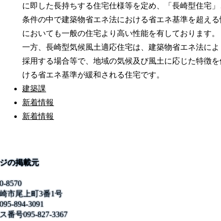
に即した長持ちする住宅仕様等を定め、「長崎型住宅」
条件の中で建築物省エネ法における省エネ基準を超える
においても一般の住宅より高い性能を有しております。
一方、長崎型気候風土適応住宅は、建築物省エネ法によ
採用する場合等で、地域の気候及び風土に応じた特徴を
ける省エネ基準が緩和される住宅です。
建築課
新着情報
新着情報
ジの掲載元
0-8570
崎市尾上町3番1号
095-894-3091
ス番号
095-827-3367
公式SNS