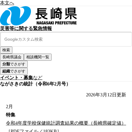
本文へ
災害等に関する緊急情報
長崎県議会
相談機関一覧
分類
でさがす
組織
でさがす
イベント・募集
など
ながさきの統計（令和6年2月号）
2026年3月12日
更新
2月
特集
令和4年度学校保健統計調査結果の概要（長崎県確定値）
［PDFファイル／183KB］