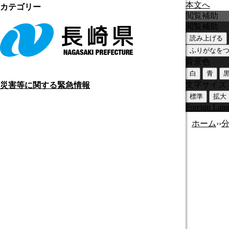
本文へ
カテゴリー
閲覧補助
閲覧補助
読み上げる
ふりがなを
背景色
白
青
文字サイズ
災害等に関する緊急情報
標準
拡大
Foreign Lan
ホーム
›
›