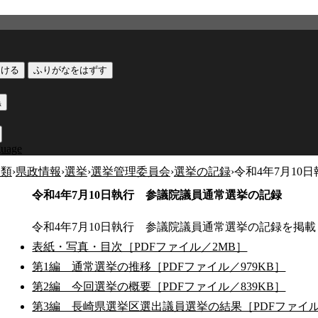
つける
ふりがなをはずす
黒
guage
分類
›
県政情報
›
選挙
›
選挙管理委員会
›
選挙の記録
›
令和4年7月10
令和4年7月10日執行 参議院議員通常選挙の記録
令和4年7月10日執行 参議院議員通常選挙の記録を掲
表紙・写真・目次［PDFファイル／2MB］
第1編 通常選挙の推移［PDFファイル／979KB］
第2編 今回選挙の概要［PDFファイル／839KB］
第3編 長崎県選挙区選出議員選挙の結果［PDFファイル