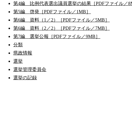
第4編 比例代表選出議員選挙の結果［PDFファイル／8
第5編 啓発［PDFファイル／1MB］
第6編 資料（1／2）［PDFファイル／5MB］
第6編 資料（2／2）［PDFファイル／7MB］
第7編 選挙公報［PDFファイル／9MB］
分類
県政情報
選挙
選挙管理委員会
選挙の記録
公式SNS
このサイトについて
県庁案内
アンケート
長崎県庁
〒850-8570 長崎市尾上町3-1
電話 095-824-1111（代表）
法人番号 4000020420000
© 2026 Nagasaki Prefectural. All Rights Reserved.