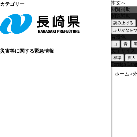
本文へ
カテゴリー
閲覧補助
閲覧補助
読み上げる
ふりがなを
背景色
白
青
文字サイズ
災害等に関する緊急情報
標準
拡大
Foreign Lan
ホーム
›
›