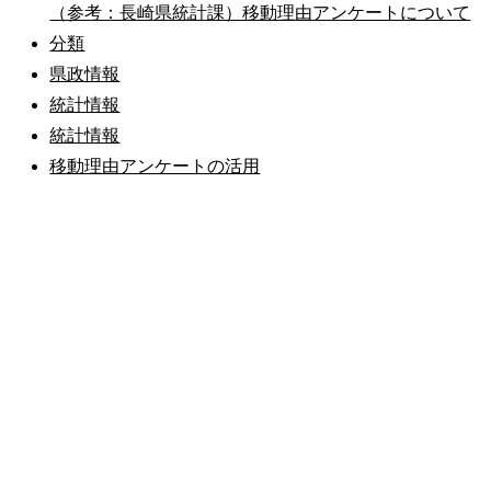
（参考：長崎県統計課）移動理由アンケートについて
分類
県政情報
統計情報
統計情報
移動理由アンケートの活用
公式SNS
このサイトについて
県庁案内
アンケート
長崎県庁
〒850-8570 長崎市尾上町3-1
電話 095-824-1111（代表）
法人番号 4000020420000
© 2026 Nagasaki Prefectural. All Rights Reserved.