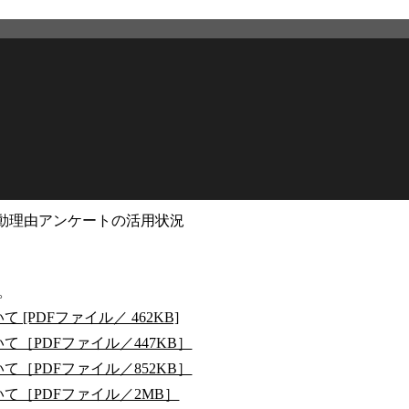
動理由アンケートの活用状況
2026年7月24日
更新
。
PDFファイル／ 462KB]
［PDFファイル／447KB］
［PDFファイル／852KB］
て［PDFファイル／2MB］