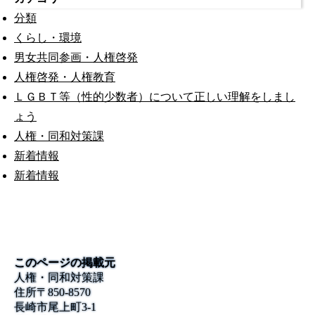
分類
くらし・環境
男女共同参画・人権啓発
人権啓発・人権教育
ＬＧＢＴ等（性的少数者）について正しい理解をしまし
ょう
人権・同和対策課
新着情報
新着情報
このページの掲載元
人権・同和対策課
住所
〒850-8570
長崎市尾上町3-1