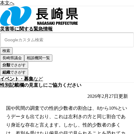
本文へ
災害等に関する緊急情報
長崎県議会
相談機関一覧
分類
でさがす
組織
でさがす
イベント・募集
など
性別記載欄の見直しにご協力ください
2026年2月27日
更新
国や民間の調査での性的少数者の割合は、8から10%とい
うデータも出ており、これは左利きの方と同じ割合であ
り身近な存在と言えます。しかし、性的少数者の多く
は、差別を受けたり偏見の目で見られることを恐れてカ