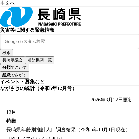
本文へ
災害等に関する緊急情報
長崎県議会
相談機関一覧
分類
でさがす
組織
でさがす
イベント・募集
など
ながさきの統計（令和5年12月号）
2026年3月12日
更新
12月
特集
長崎県年齢別推計人口調査結果（令和5年10月1日現在）
［PDFファイル／223KB］