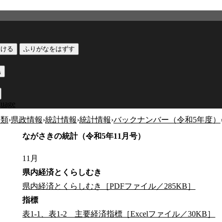
つける
ふりがなをはずす
黒
guage
分類
›
県政情報
›
統計情報
›
統計情報
›
バックナンバー（令和5年度）
ながさきの統計（令和5年11月号）
11月
県内経済とくらしむき
県内経済とくらしむき［PDFファイル／285KB］
指標
表1-1、表1-2 主要経済指標［Excelファイル／30KB］