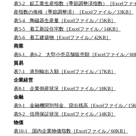
表5-2 鉱工業生産指数（季節調整済指数）［Excelファイ
産指数の推移（季節調整済）［Excelファイル／33KB］
表5-4 陶磁器生産量［Excelファイル／15KB］
表5-5 着工新設住宅数［Excelファイル／14KB］
表5-6 着工建築物［Excelファイル／42KB］
商業
表6-1、表6-2 大型小売店舗販売額［Excelファイル／60
貿易
表7-1 港別輸出入額［Excelファイル／17KB］
企業経営
表8-1 企業倒産状況［Excelファイル／18KB］
金融
表9-1 金融機関別預金、貸出残高［Excelファイル／15
表9-2 信用保証状況［Excelファイル／14KB］
物価
表10-1 国内企業物価指数［Excelファイル／60KB］