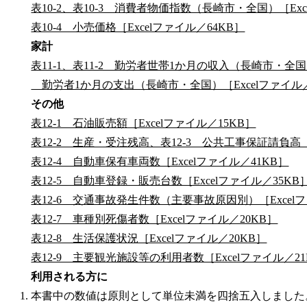
表10-2、表10-3 消費者物価指数（長崎市・全国）［Exc
表10-4 小売価格［Excelファイル／64KB］
家計
表11-1、表11-2 勤労者世帯1か月の収入（長崎市・全国）
勤労者1か月の支出（長崎市・全国）［Excelファイル／
その他
表12-1 石油販売額［Excelファイル／15KB］
表12-2 生産・受注残高、表12-3 公共工事保証請負高［E
表12-4 自動車保有車両数［Excelファイル／41KB］
表12-5 自動車登録・販売台数［Excelファイル／35KB
表12-6 交通事故発生件数（主要事故原因別）［Excelフ
表12-7 車種別死傷者数［Excelファイル／20KB］
表12-8 生活保護状況［Excelファイル／20KB］
表12-9 主要観光施設等の利用者数［Excelファイル／21
利用される方に
本書中の数値は原則として単位未満を四捨五入しました