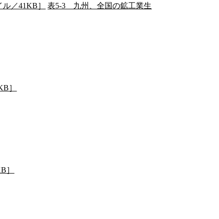
ル／41KB］
表5-3 九州、全国の鉱工業生
KB］
KB］