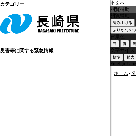
本文へ
カテゴリー
閲覧補助
閲覧補助
読み上げる
ふりがなを
背景色
白
青
文字サイズ
災害等に関する緊急情報
標準
拡大
Foreign Lan
ホーム
›
›