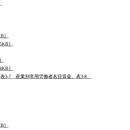
］
KB］
5KB］
B］
4KB］
表3-7 産業別常用労働者名目賃金、表3-8
KB］