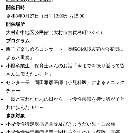
開催日時
令和8年9月27日（日）13:00から15:00
開催場所
大村市中地区公民館（大村市古賀島町133-31）
プログラム
親子で楽しめるコンサート「長崎OMURA室内合奏団に
よる八重奏」
小慢卒業生：保育士さんのお話「今までを振り返って皆
さんに伝えたいこと」
センター長：岡田雅彦医師（小児科医）によるミニレク
チャー
「癌と言われたあの日から」～慢性疾患を持つ我が子と
共に歩んだ10年～
参加対象
小児慢性特定疾病児童等及びきょうだい児・ご家族
小児慢性特定疾病児童に関わる全ての方（行政、医療、