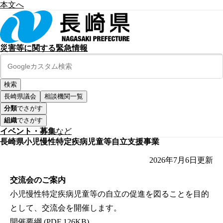
本文へ
災害等に関する緊急情報
長崎県議会
相談機関一覧
分類
でさがす
組織
でさがす
イベント・募集
など
長崎県小児慢性特定疾病児童等自立支援事業
2026年7月6日
更新
交流会のご案内
小児慢性特定疾病児童等の自立の促進を図ることを目的
として、交流会を開催します。
開催要綱 (PDF 126KB)