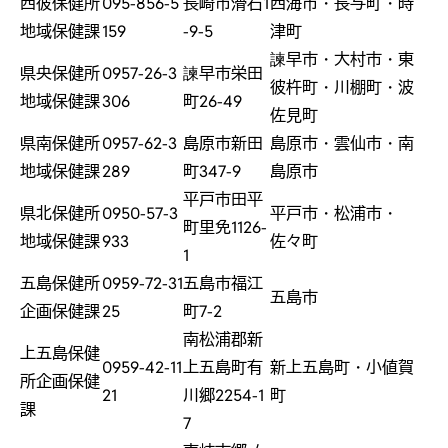
西彼保健所
095-856-5
長崎市滑石1
西海市・長与町・時
地域保健課
159
-9-5
津町
諫早市・大村市・東
県央保健所
0957-26-3
諫早市栄田
彼杵町・川棚町・波
地域保健課
306
町26-49
佐見町
県南保健所
0957-62-3
島原市新田
島原市・雲仙市・南
地域保健課
289
町347-9
島原市
平戸市田平
県北保健所
0950-57-3
平戸市・松浦市・
町里免1126-
地域保健課
933
佐々町
1
五島保健所
0959-72-31
五島市福江
五島市
企画保健課
25
町7-2
南松浦郡新
上五島保健
0959-42-11
上五島町有
新上五島町・小値賀
所企画保健
21
川郷2254-1
町
課
7