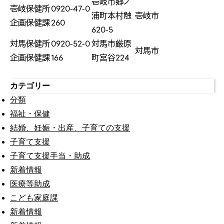
壱岐市郷ノ
壱岐保健所
0920-47-0
浦町本村触
壱岐市
企画保健課
260
620-5
対馬保健所
0920-52-0
対馬市厳原
対馬市
企画保健課
166
町宮谷224
カテゴリー
分類
福祉・保健
結婚、妊娠・出産、子育ての支援
子育て支援
子育て支援手当・助成
新着情報
医療等助成
こども家庭課
新着情報