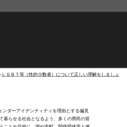
›
ＬＧＢＴ等（性的少数者）について正しい理解をしましょ
ェンダーアイデンティティを理由とする偏見
て暮らせる社会となるよう、多くの県民の皆
うことを目的に、国や市町、関係団体等と連