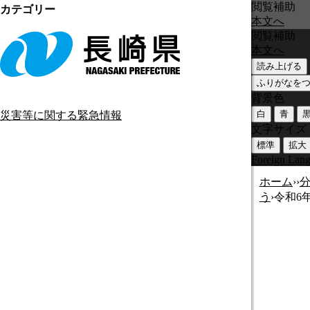
閲覧補助
カテゴリー
本文へ
閲覧補助
本文へ
読み上げる
ふりがなを
背景色
白
青
災害等に関する緊急情報
文字サイズ
標準
拡大
Foreign Lan
ホーム
›
›
う
›
令和6