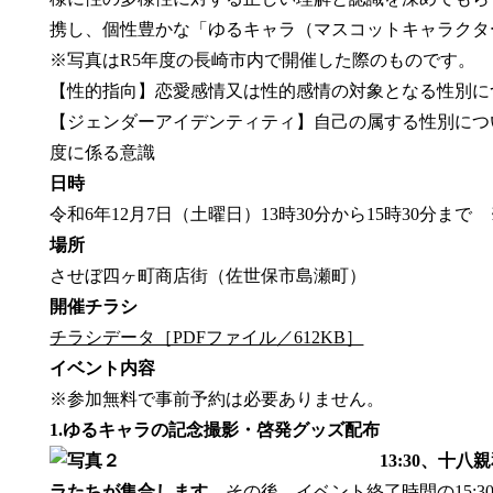
携し、個性豊かな「ゆるキャラ（マスコットキャラクタ
※写真はR5年度の長崎市内で開催した際のものです。
【性的指向】恋愛感情又は性的感情の対象となる性別に
【ジェンダーアイデンティティ】自己の属する性別につ
度に係る意識
日時
令和6年12月7日（土曜日）13時30分から15時30分まで 
場所
させぼ四ヶ町商店街（佐世保市島瀬町）
開催チラシ
チラシデータ［PDFファイル／612KB］
イベント内容
※参加無料で事前予約は必要ありません。
1.ゆるキャラの記念撮影・啓発グッズ配布
13:30、十
ラたちが集合します。
その後、イベント終了時間の15: