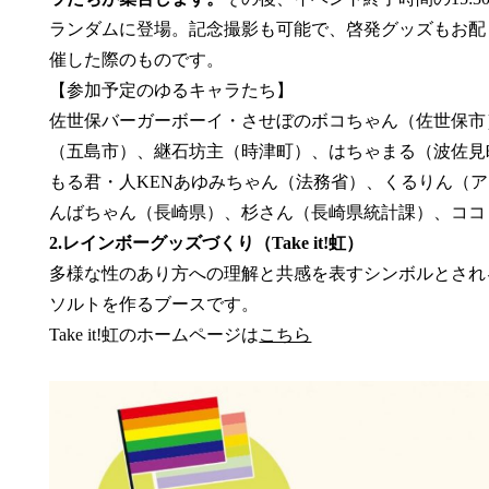
ランダムに登場。記念撮影も可能で、啓発グッズもお配
催した際のものです。
【参加予定のゆるキャラたち】
佐世保バーガーボーイ・させぼのボコちゃん（佐世保市
（五島市）、継石坊主（時津町）、はちゃまる（波佐見
もる君・人KENあゆみちゃん（法務省）、くるりん（
んばちゃん（長崎県）、杉さん（長崎県統計課）、ココ
2.レインボーグッズづくり（Take it!虹）
多様な性のあり方への理解と共感を表すシンボルとされ
ソルトを作るブースです。
Take it!虹のホームページは
こちら