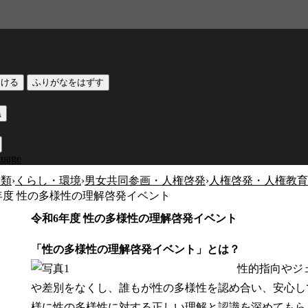
つける
ふりがなをはずす
黒
guage
分類
›
くらし・環境
›
男女共同参画・人権啓発
›
人権啓発・人権教育
年度 性の多様性の理解啓発イベント
令和6年度 性の多様性の理解啓発イベント
「性の多様性の理解啓発イベント」とは？
性的指向やジ
や差別をなくし、誰もが性の多様性を認め合い、安心し
様に性の多様性に対する正しい理解と認識を深めてもら