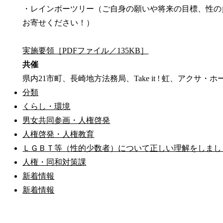
・レインボーツリー（ご自身の願いや将来の目標、性の
お寄せください！）
実施要領［PDFファイル／135KB］
共催
県内21市町、長崎地方法務局、Take it ! 虹、アク
分類
くらし・環境
男女共同参画・人権啓発
人権啓発・人権教育
ＬＧＢＴ等（性的少数者）について正しい理解をしまし
人権・同和対策課
新着情報
新着情報
公式SNS
このサイトについて
県庁案内
アンケート