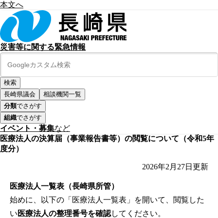
本文へ
災害等に関する緊急情報
長崎県議会
相談機関一覧
分類
でさがす
組織
でさがす
イベント・募集
など
医療法人の決算届（事業報告書等）の閲覧について（令和5年
度分）
2026年2月27日
更新
医療法人一覧表（長崎県所管）
始めに、以下の「医療法人一覧表」を開いて、閲覧した
い
医療法人の整理番号を確認
してください。