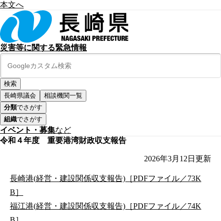
本文へ
災害等に関する緊急情報
長崎県議会
相談機関一覧
分類
でさがす
組織
でさがす
イベント・募集
など
令和４年度 重要港湾財政収支報告
2026年3月12日
更新
長崎港(経営・建設関係収支報告)［PDFファイル／73K
B］
福江港(経営・建設関係収支報告)［PDFファイル／74K
B］