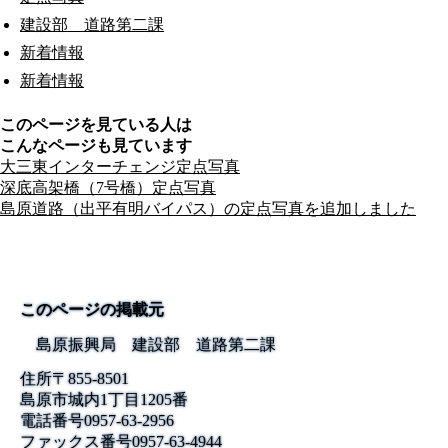
建設部 道路第二課
新着情報
新着情報
このページを見ている人は
こんなページも見ています
大三東インターチェンジ定点写真
深底高架橋（7号橋）定点写真
島原道路（出平有明バイパス）の定点写真を追加しました
このページの掲載元
島原振興局 建設部 道路第二課
住所
〒855-8501
島原市城内1丁目1205番
電話番号
0957-63-2956
ファックス番号
0957-63-4944