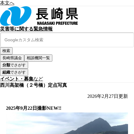
本文へ
災害等に関する緊急情報
長崎県議会
相談機関一覧
分類
でさがす
組織
でさがす
イベント・募集
など
西川高架橋（２号橋）定点写真
2026年2月27日
更新
2025年9月22日撮影NEW!!