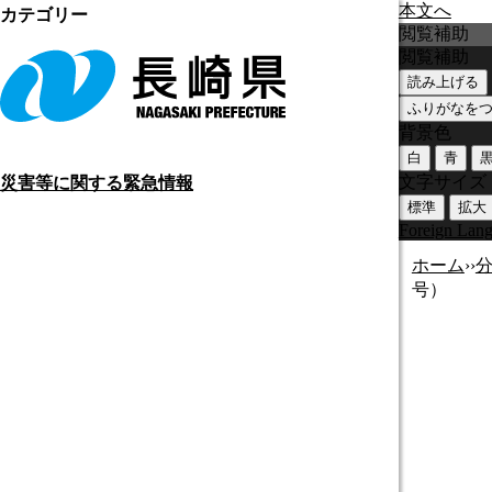
本文へ
カテゴリー
閲覧補助
閲覧補助
読み上げる
ふりがなを
背景色
白
青
文字サイズ
災害等に関する緊急情報
標準
拡大
Foreign Lan
ホーム
›
›
号）