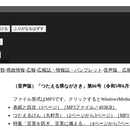
つける
ふりがなをはずす
黒
guage
分類
›
県政情報
›
広報
›
広報誌・情報誌・パンフレット
›
音声版 広
（音声版）「つたえる県ながさき」第86号（令和5年6月
ファイル形式はMP3です。クリックするとWindowsMedia
表紙と目次（1ページ）［MP3ファイル／493KB］
つたえるけん（大村市）（2ページから3ページ）［MP3
特集「災害を防ぎ、災害に備える」（4ページから7ページ