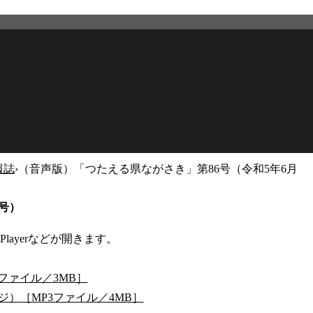
報誌
›
（音声版）「つたえる県ながさき」第86号（令和5年6月
2026年3月12日
更新
号）
Playerなどが開きます。
ファイル／3MB］
）［MP3ファイル／4MB］