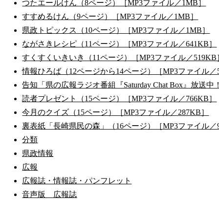
つたエールけん（8ページ）［MP3ファイル／1MB］
すすめるけん（9ページ）［MP3ファイル／1MB］
県政トピックス（10ページ）［MP3ファイル／1MB］
ながさきレシピ（11ページ）［MP3ファイル／641KB］
すくすくいきいき（11ページ）［MP3ファイル／519KB
情報ひろば（12ページから14ページ）［MP3ファイル／
告知「県の広報ラジオ番組『Saturday Chat Box』放送
読者プレゼント（15ページ）［MP3ファイル／766KB］
今月のクイズ（15ページ）［MP3ファイル／287KB］
裏表紙「長崎県民の森」（16ページ）［MP3ファイル／9
分類
県政情報
広報
広報誌・情報誌・パンフレット
音声版 広報誌
公式SNS