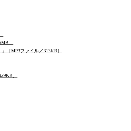
］
5MB］
中！」［MP3ファイル／313KB］
29KB］