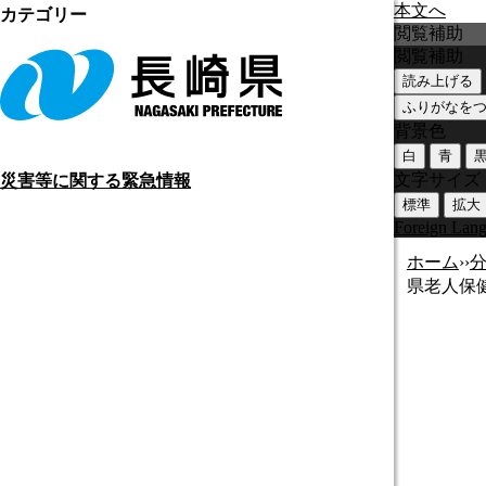
本文へ
カテゴリー
閲覧補助
閲覧補助
読み上げる
ふりがなを
背景色
白
青
文字サイズ
災害等に関する緊急情報
標準
拡大
Foreign Lan
ホーム
›
›
県老人保