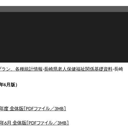
プラン、各種統計情報
›
長崎県老人保健福祉関係基礎資料
›
長崎
2026年2月27日
更新
年6月版）
年度 全体版［PDFファイル／3MB］
年6月 全体版［PDFファイル／3MB］