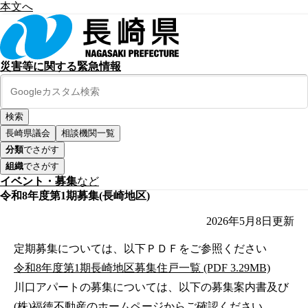
本文へ
災害等に関する緊急情報
長崎県議会
相談機関一覧
分類
でさがす
組織
でさがす
イベント・募集
など
令和8年度第1期募集(長崎地区)
2026年5月8日
更新
定期募集については、以下ＰＤＦをご参照ください
令和8年度第1期長崎地区募集住戸一覧 (PDF 3.29MB)
川口アパートの募集については、以下の募集案内書及び
(株)福徳不動産のホームページからご確認ください