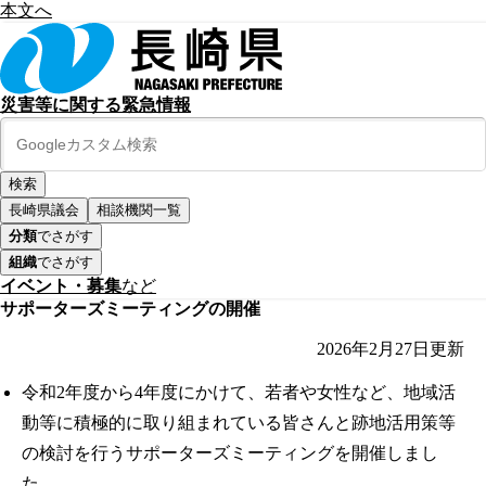
本文へ
災害等に関する緊急情報
長崎県議会
相談機関一覧
分類
でさがす
組織
でさがす
イベント・募集
など
サポーターズミーティングの開催
2026年2月27日
更新
令和2年度から4年度にかけて、若者や女性など、地域活
動等に積極的に取り組まれている皆さんと跡地活用策等
の検討を行うサポーターズミーティングを開催しまし
た。