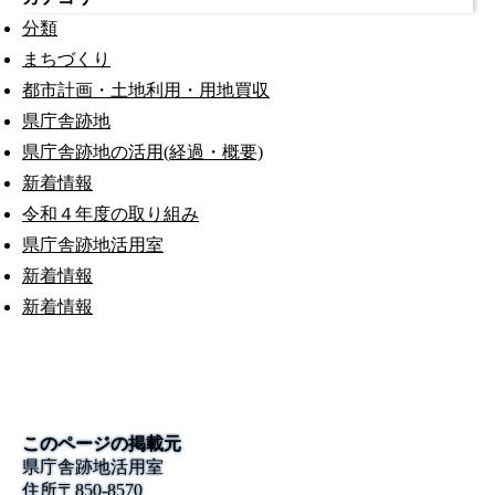
分類
まちづくり
都市計画・土地利用・用地買収
県庁舎跡地
県庁舎跡地の活用(経過・概要)
新着情報
令和４年度の取り組み
県庁舎跡地活用室
新着情報
新着情報
このページの掲載元
県庁舎跡地活用室
住所
〒850-8570